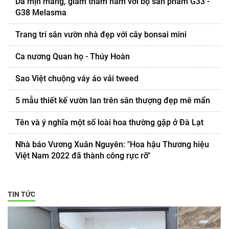
Da mịn màng, giảm thâm nám với bộ sản phẩm G33 -
G38 Melasma
Trang trí sân vườn nhà đẹp với cây bonsai mini
Ca nương Quan họ - Thúy Hoàn
Sao Việt chuộng váy áo vải tweed
5 mẫu thiết kế vườn lan trên sân thượng đẹp mê mẩn
Tên và ý nghĩa một số loài hoa thường gặp ở Đà Lạt
Nhà báo Vương Xuân Nguyên: "Hoa hậu Thương hiệu
Việt Nam 2022 đã thành công rực rỡ"
TIN TỨC