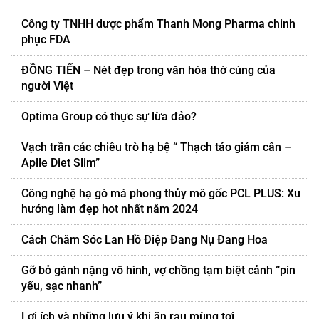
Công ty TNHH dược phẩm Thanh Mong Pharma chinh
phục FDA
ĐỒNG TIẾN – Nét đẹp trong văn hóa thờ cúng của
người Việt
Optima Group có thực sự lừa đảo?
Vạch trần các chiêu trò hạ bệ “ Thạch táo giảm cân –
Aplle Diet Slim”
Công nghệ hạ gò má phong thủy mô gốc PCL PLUS: Xu
hướng làm đẹp hot nhất năm 2024
Cách Chăm Sóc Lan Hồ Điệp Đang Nụ Đang Hoa
Gỡ bỏ gánh nặng vô hình, vợ chồng tạm biệt cảnh “pin
yếu, sạc nhanh”
Lợi ích và những lưu ý khi ăn rau mùng tơi