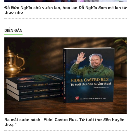
Đỗ Đức Nghĩa chủ vườn lan, hoa lan Đỗ Nghĩa đam mê lan từ
thuở nhỏ
DIỄN ĐÀN
Ra mắt cuốn sách “Fidel Castro Ruz: Từ tuổi thơ đến huyền
thoại”