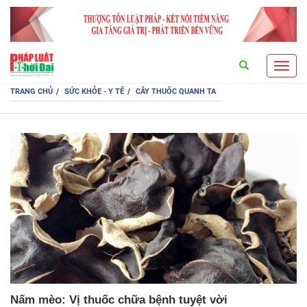
Search
Toggl
navig
TRANG CHỦ
SỨC KHỎE - Y TẾ
CÂY THUỐC QUANH TA
Nấm mèo: Vị thuốc chữa bệnh tuyệt vời