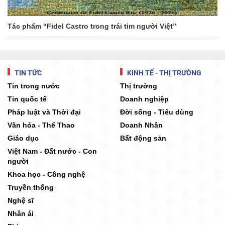
Tác phẩm “Fidel Castro trong trái tim người Việt”
TIN TỨC
KINH TẾ - THỊ TRƯỜNG
Tin trong nước
Thị trường
Tin quốc tế
Doanh nghiệp
Pháp luật và Thời đại
Đời sống - Tiêu dùng
Văn hóa - Thể Thao
Doanh Nhân
Giáo dục
Bất động sản
Việt Nam - Đất nước - Con
người
Khoa học - Công nghệ
Truyền thống
Nghệ sĩ
Nhân ái