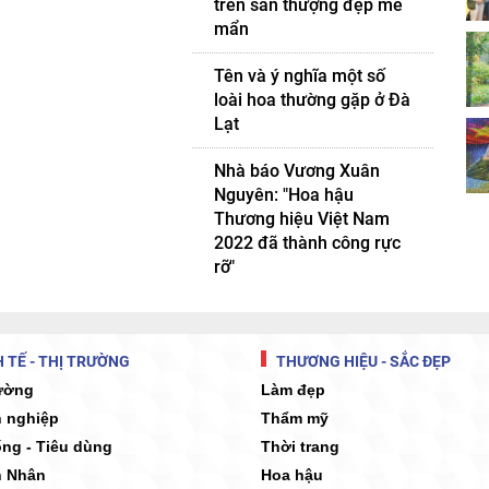
trên sân thượng đẹp mê
mẩn
Tên và ý nghĩa một số
loài hoa thường gặp ở Đà
Lạt
Nhà báo Vương Xuân
Nguyên: "Hoa hậu
Thương hiệu Việt Nam
2022 đã thành công rực
rỡ"
 TẾ - THỊ TRƯỜNG
THƯƠNG HIỆU - SẮC ĐẸP
rường
Làm đẹp
 nghiệp
Thẩm mỹ
ống - Tiêu dùng
Thời trang
 Nhân
Hoa hậu