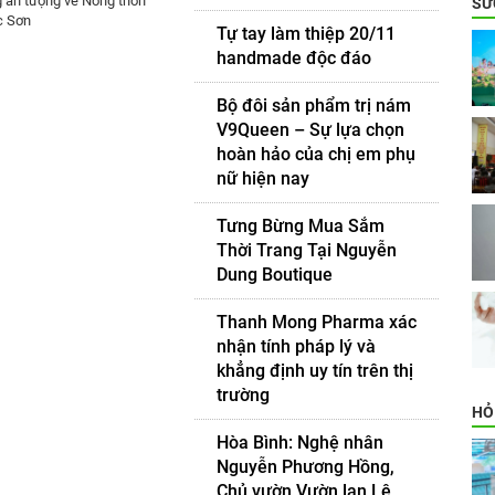
 ấn tượng về Nông thôn
SỨ
c Sơn
Tự tay làm thiệp 20/11
handmade độc đáo
Bộ đôi sản phẩm trị nám
V9Queen – Sự lựa chọn
hoàn hảo của chị em phụ
nữ hiện nay
Tưng Bừng Mua Sắm
Thời Trang Tại Nguyễn
Dung Boutique
Thanh Mong Pharma xác
nhận tính pháp lý và
khẳng định uy tín trên thị
trường
HỎ
Hòa Bình: Nghệ nhân
Nguyễn Phương Hồng,
Chủ vườn Vườn lan Lê