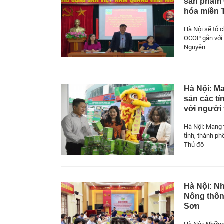
sản phẩm 
hóa miền 
Hà Nội sẽ tổ 
OCOP gắn với 
Nguyên
Hà Nội: Ma
sản các tỉ
với người
Hà Nội: Mang 
tỉnh, thành ph
Thủ đô
Hà Nội: N
Nông thôn
Sơn