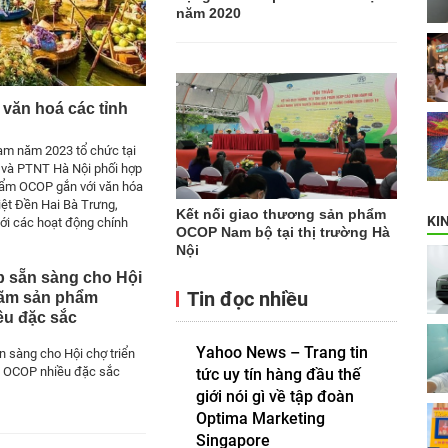
năm 2020
 văn hoá các tỉnh
Nam năm 2023 tổ chức tại
 và PTNT Hà Nội phối hợp
phẩm OCOP gắn với văn hóa
iệt Đền Hai Bà Trưng,
Kết nối giao thương sản phẩm
KI
ới các hoạt động chính
OCOP Nam bộ tại thị trường Hà
Nội
 sẵn sàng cho Hội
Tin đọc nhiều
 lãm sản phẩm
u đặc sắc
Yahoo News – Trang tin
 sàng cho Hội chợ triển
 OCOP nhiều đặc sắc
tức uy tín hàng đầu thế
giới nói gì về tập đoàn
Optima Marketing
Singapore