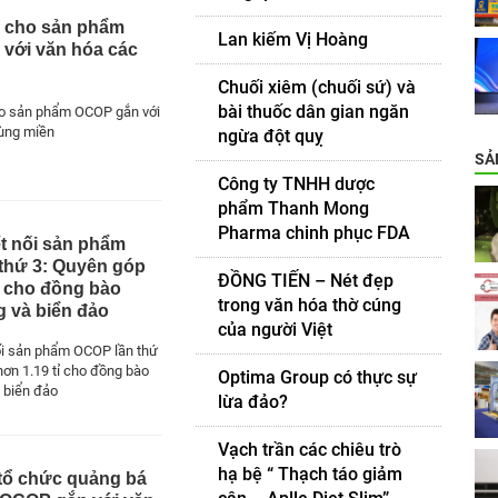
a cho sản phẩm
Lan kiếm Vị Hoàng
với văn hóa các
n
Chuối xiêm (chuối sứ) và
bài thuốc dân gian ngăn
ho sản phẩm OCOP gắn với
ùng miền
ngừa đột quỵ
SẢ
Công ty TNHH dược
phẩm Thanh Mong
Pharma chinh phục FDA
ết nối sản phẩm
thứ 3: Quyên góp
ĐỒNG TIẾN – Nét đẹp
ỉ cho đồng bào
trong văn hóa thờ cúng
g và biển đảo
của người Việt
ối sản phẩm OCOP lần thứ
hơn 1.19 tỉ cho đồng bào
Optima Group có thực sự
 biển đảo
lừa đảo?
Vạch trần các chiêu trò
hạ bệ “ Thạch táo giảm
 tổ chức quảng bá