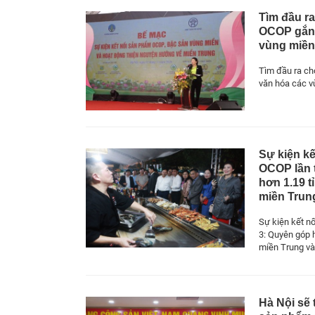
Tìm đầu r
OCOP gắn 
vùng miề
Tìm đầu ra c
văn hóa các v
Sự kiện k
OCOP lần 
hơn 1.19 t
miền Trun
Sự kiện kết n
3: Quyên góp 
miền Trung và
Hà Nội sẽ