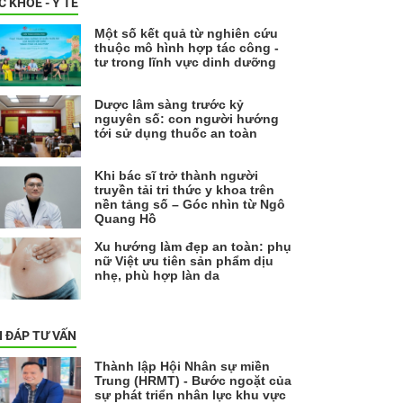
C KHỎE - Y TẾ
Một số kết quả từ nghiên cứu
thuộc mô hình hợp tác công -
tư trong lĩnh vực dinh dưỡng
Dược lâm sàng trước kỷ
nguyên số: con người hướng
tới sử dụng thuốc an toàn
Khi bác sĩ trở thành người
truyền tải tri thức y khoa trên
nền tảng số – Góc nhìn từ Ngô
Quang Hồ
Xu hướng làm đẹp an toàn: phụ
nữ Việt ưu tiên sản phẩm dịu
nhẹ, phù hợp làn da
I ĐÁP TƯ VẤN
Thành lập Hội Nhân sự miền
Trung (HRMT) - Bước ngoặt của
sự phát triển nhân lực khu vực