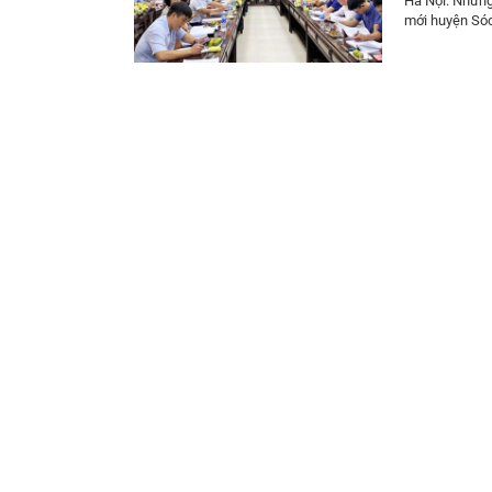
Hà Nội: Những
mới huyện Só