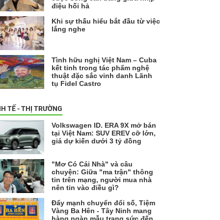
điệu hối hả
Khi sự thấu hiểu bắt đầu từ việc
lắng nghe
Tình hữu nghị Việt Nam – Cuba
kết tinh trong tác phẩm nghệ
thuật đặc sắc vinh danh Lãnh
tụ Fidel Castro
NH TẾ - THỊ TRƯỜNG
Volkswagen ID. ERA 9X mở bán
tại Việt Nam: SUV EREV cỡ lớn,
giá dự kiến dưới 3 tỷ đồng
"Mơ Có Cái Nhà" và câu
chuyện: Giữa "ma trận" thông
tin trên mạng, người mua nhà
nên tin vào điều gì?
Đẩy mạnh chuyển đổi số, Tiệm
Vàng Ba Hên - Tây Ninh mang
hàng ngàn mẫu trang sức đến