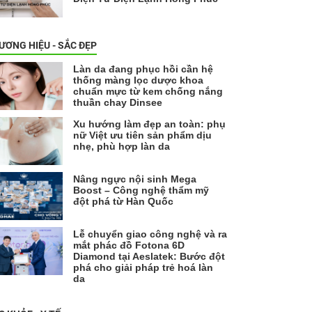
ƯƠNG HIỆU - SẮC ĐẸP
Làn da đang phục hồi cần hệ
thống màng lọc dược khoa
chuẩn mực từ kem chống nắng
thuần chay Dinsee
Xu hướng làm đẹp an toàn: phụ
nữ Việt ưu tiên sản phẩm dịu
nhẹ, phù hợp làn da
Nâng ngực nội sinh Mega
Boost – Công nghệ thẩm mỹ
đột phá từ Hàn Quốc
Lễ chuyển giao công nghệ và ra
mắt phác đồ Fotona 6D
Diamond tại Aeslatek: Bước đột
phá cho giải pháp trẻ hoá làn
da