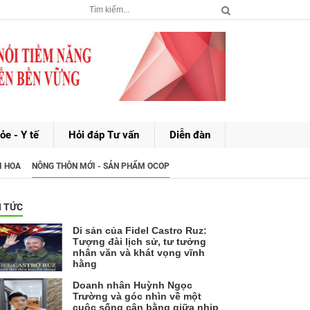
ỏe - Y tế
Hỏi đáp Tư vấn
Diễn đàn
I HOA
NÔNG THÔN MỚI - SẢN PHẨM OCOP
N TỨC
Di sản của Fidel Castro Ruz:
Tượng đài lịch sử, tư tưởng
nhân văn và khát vọng vĩnh
hằng
Doanh nhân Huỳnh Ngọc
Trường và góc nhìn về một
cuộc sống cân bằng giữa nhịp