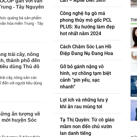
cân – Aplle Diet Slim”
OCOP gắn với văn
Trung - Tây Nguyên
Công nghệ hạ gò má
chức quảng bá sản phẩm
phong thủy mô gốc PCL
TH
văn hóa miền Trung - Tây
PLUS: Xu hướng làm đẹp
hot nhất năm 2024
Cách Chăm Sóc Lan Hồ
Điệp Đang Nụ Đang Hoa
ng trái cây, nông
nh, thành phố đến
Gỡ bỏ gánh nặng vô
 tiêu dùng Thủ đô
hình, vợ chồng tạm biệt
trái cây, nông sản các
cảnh “pin yếu, sạc
ố đến với người tiêu dùng
nhanh”
Lợi ích và những lưu ý
khi ăn rau mùng tơi
hững ấn tượng về
Tạ Thị Quyên: Từ cô giáo
 mới huyện Sóc
mầm non đến chủ vườn
lan danh tiếng