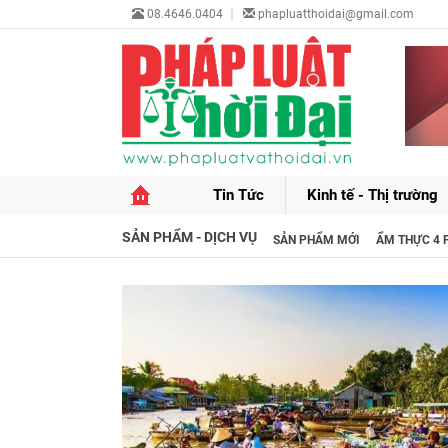
08.4646.0404
phapluatthoidai@gmail.com
Tin Tức
Kinh tế - Thị trường
SẢN PHẨM - DỊCH VỤ
SẢN PHẨM MỚI
ẨM THỰC 4