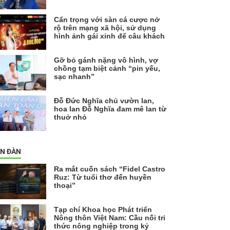
Cẩn trọng với sàn cá cược nở
rộ trên mạng xã hội, sử dụng
hình ảnh gái xinh để câu khách
Gỡ bỏ gánh nặng vô hình, vợ
chồng tạm biệt cảnh “pin yếu,
sạc nhanh”
Đỗ Đức Nghĩa chủ vườn lan,
hoa lan Đỗ Nghĩa đam mê lan từ
thuở nhỏ
ỄN ĐÀN
Ra mắt cuốn sách “Fidel Castro
Ruz: Từ tuổi thơ đến huyền
thoại”
Tạp chí Khoa học Phát triển
Nông thôn Việt Nam: Cầu nối tri
thức nông nghiệp trong kỷ