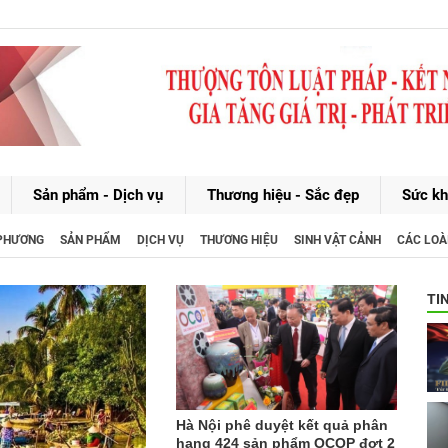
Sản phẩm - Dịch vụ
Thương hiệu - Sắc đẹp
Sức kh
 PHƯƠNG
SẢN PHẨM
DỊCH VỤ
THƯƠNG HIỆU
SINH VẬT CẢNH
CÁC LOÀ
TI
Hà Nội phê duyệt kết quả phân
hạng 424 sản phẩm OCOP đợt 2