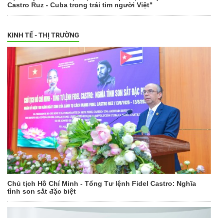
Castro Ruz - Cuba trong trái tim người Việt"
KINH TẾ - THỊ TRƯỜNG
Chủ tịch Hồ Chí Minh - Tổng Tư lệnh Fidel Castro: Nghĩa
tình son sắt đặc biệt