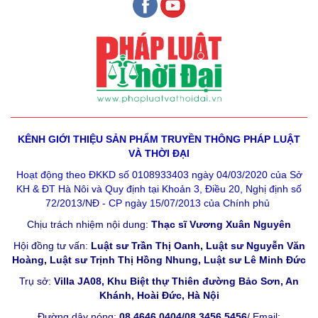
KÊNH GIỚI THIỆU SẢN PHẨM
TRUYỀN THÔNG PHÁP LUẬT
VÀ THỜI ĐẠI
Hoạt động theo ĐKKD số 0108933403 ngày 04/03/2020 của Sở
KH & ĐT Hà Nôi và Quy định tại Khoản 3, Điều 20, Nghị định số
72/2013/NĐ - CP ngày 15/07/2013 của Chính phủ
Chịu trách nhiệm nội dung:
Thạc sĩ Vương Xuân Nguyên
Hội đồng tư vấn:
Luật sư Trần Thị Oanh, Luật sư Nguyễn Văn
Hoàng, Luật sư Trịnh Thị Hồng Nhung, Luật sư Lê Minh Đức
Trụ sở:
Villa JA08, Khu Biệt thự Thiên đường Bảo Sơn, An
Khánh, Hoài Đức, Hà Nội
Đường dây nóng:
08.4646.0404/08.3456.5456
/ Email: