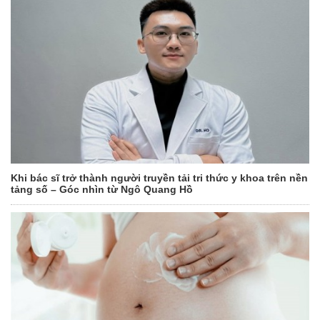
Khi bác sĩ trở thành người truyền tải tri thức y khoa trên nền
tảng số – Góc nhìn từ Ngô Quang Hồ