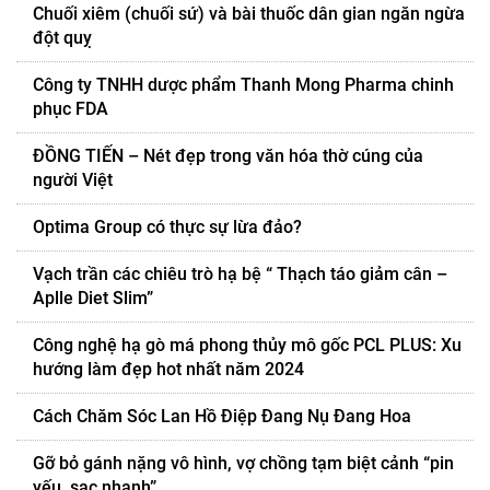
Chuối xiêm (chuối sứ) và bài thuốc dân gian ngăn ngừa
đột quỵ
Công ty TNHH dược phẩm Thanh Mong Pharma chinh
phục FDA
ĐỒNG TIẾN – Nét đẹp trong văn hóa thờ cúng của
người Việt
Optima Group có thực sự lừa đảo?
Vạch trần các chiêu trò hạ bệ “ Thạch táo giảm cân –
Aplle Diet Slim”
Công nghệ hạ gò má phong thủy mô gốc PCL PLUS: Xu
hướng làm đẹp hot nhất năm 2024
Cách Chăm Sóc Lan Hồ Điệp Đang Nụ Đang Hoa
Gỡ bỏ gánh nặng vô hình, vợ chồng tạm biệt cảnh “pin
yếu, sạc nhanh”