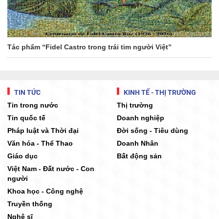
Tác phẩm “Fidel Castro trong trái tim người Việt”
TIN TỨC
KINH TẾ - THỊ TRƯỜNG
Tin trong nước
Thị trường
Tin quốc tế
Doanh nghiệp
Pháp luật và Thời đại
Đời sống - Tiêu dùng
Văn hóa - Thể Thao
Doanh Nhân
Giáo dục
Bất động sản
Việt Nam - Đất nước - Con
người
Khoa học - Công nghệ
Truyền thống
Nghệ sĩ