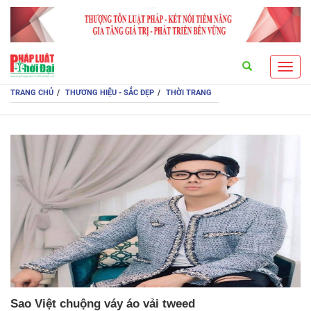
Search
Toggl
navig
TRANG CHỦ
THƯƠNG HIỆU - SẮC ĐẸP
THỜI TRANG
Sao Việt chuộng váy áo vải tweed