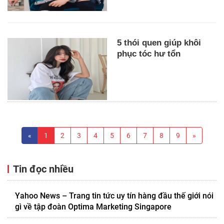
5 thói quen giúp khôi
phục tóc hư tổn
«
1
2
3
4
5
6
7
8
9
»
Tin đọc nhiều
Yahoo News – Trang tin tức uy tín hàng đầu thế giới nói
gì về tập đoàn Optima Marketing Singapore