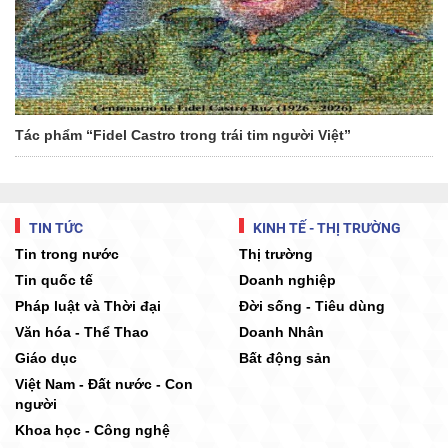
Tác phẩm “Fidel Castro trong trái tim người Việt”
TIN TỨC
KINH TẾ - THỊ TRƯỜNG
Tin trong nước
Thị trường
Tin quốc tế
Doanh nghiệp
Pháp luật và Thời đại
Đời sống - Tiêu dùng
Văn hóa - Thể Thao
Doanh Nhân
Giáo dục
Bất động sản
Việt Nam - Đất nước - Con
người
Khoa học - Công nghệ