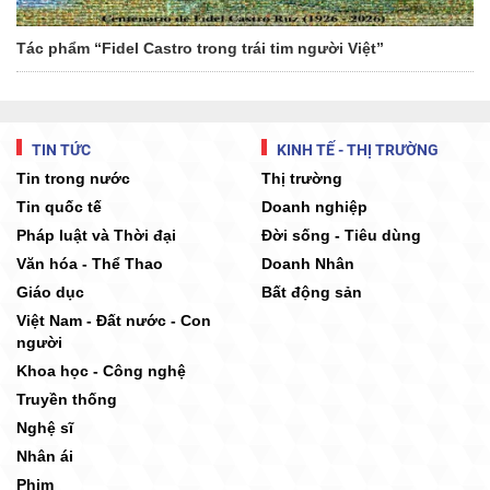
Tác phẩm “Fidel Castro trong trái tim người Việt”
TIN TỨC
KINH TẾ - THỊ TRƯỜNG
Tin trong nước
Thị trường
Tin quốc tế
Doanh nghiệp
Pháp luật và Thời đại
Đời sống - Tiêu dùng
Văn hóa - Thể Thao
Doanh Nhân
Giáo dục
Bất động sản
Việt Nam - Đất nước - Con
người
Khoa học - Công nghệ
Truyền thống
Nghệ sĩ
Nhân ái
Phim