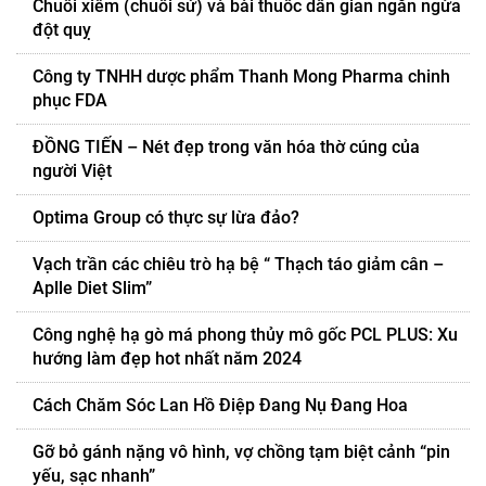
Chuối xiêm (chuối sứ) và bài thuốc dân gian ngăn ngừa
đột quỵ
Công ty TNHH dược phẩm Thanh Mong Pharma chinh
phục FDA
ĐỒNG TIẾN – Nét đẹp trong văn hóa thờ cúng của
người Việt
Optima Group có thực sự lừa đảo?
Vạch trần các chiêu trò hạ bệ “ Thạch táo giảm cân –
Aplle Diet Slim”
Công nghệ hạ gò má phong thủy mô gốc PCL PLUS: Xu
hướng làm đẹp hot nhất năm 2024
Cách Chăm Sóc Lan Hồ Điệp Đang Nụ Đang Hoa
Gỡ bỏ gánh nặng vô hình, vợ chồng tạm biệt cảnh “pin
yếu, sạc nhanh”