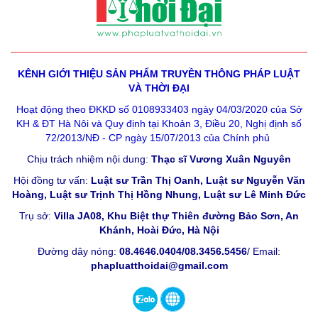
KÊNH GIỚI THIỆU SẢN PHẨM
TRUYỀN THÔNG PHÁP LUẬT
VÀ THỜI ĐẠI
Hoạt động theo ĐKKD số 0108933403 ngày 04/03/2020 của Sở
KH & ĐT Hà Nôi và Quy định tại Khoản 3, Điều 20, Nghị định số
72/2013/NĐ - CP ngày 15/07/2013 của Chính phủ
Chịu trách nhiệm nội dung:
Thạc sĩ Vương Xuân Nguyên
Hội đồng tư vấn:
Luật sư Trần Thị Oanh, Luật sư Nguyễn Văn
Hoàng, Luật sư Trịnh Thị Hồng Nhung, Luật sư Lê Minh Đức
Trụ sở:
Villa JA08, Khu Biệt thự Thiên đường Bảo Sơn, An
Khánh, Hoài Đức, Hà Nội
Đường dây nóng:
08.4646.0404/08.3456.5456
/ Email:
phapluatthoidai@gmail.com