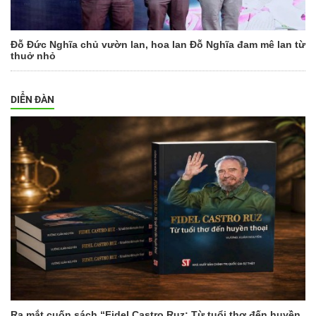
Đỗ Đức Nghĩa chủ vườn lan, hoa lan Đỗ Nghĩa đam mê lan từ
thuở nhỏ
DIỄN ĐÀN
Ra mắt cuốn sách “Fidel Castro Ruz: Từ tuổi thơ đến huyền