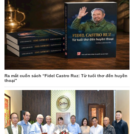
Ra mắt cuốn sách “Fidel Castro Ruz: Từ tuổi thơ đến huyền
thoại”