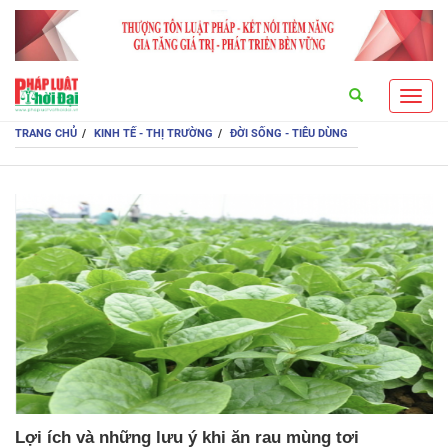
Search
Toggl
navig
TRANG CHỦ
KINH TẾ - THỊ TRƯỜNG
ĐỜI SỐNG - TIÊU DÙNG
Lợi ích và những lưu ý khi ăn rau mùng tơi