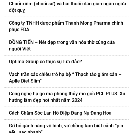
Chuối xiêm (chuối sứ) và bài thuốc dân gian ngăn ngừa
đột quỵ
Công ty TNHH dược phẩm Thanh Mong Pharma chinh
phục FDA
ĐỒNG TIẾN – Nét đẹp trong văn hóa thờ cúng của
người Việt
Optima Group có thực sự lừa đảo?
Vạch trần các chiêu trò hạ bệ “ Thạch táo giảm cân –
Aplle Diet Slim”
Công nghệ hạ gò má phong thủy mô gốc PCL PLUS: Xu
hướng làm đẹp hot nhất năm 2024
Cách Chăm Sóc Lan Hồ Điệp Đang Nụ Đang Hoa
Gỡ bỏ gánh nặng vô hình, vợ chồng tạm biệt cảnh “pin
yếu, sạc nhanh”