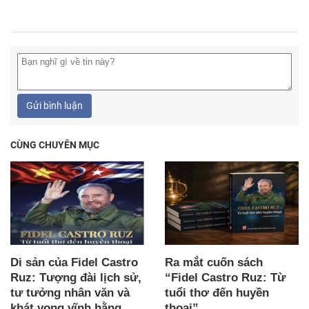
Gửi bình luận
CÙNG CHUYÊN MỤC
Di sản của Fidel Castro
Ra mắt cuốn sách
Ruz: Tượng đài lịch sử,
“Fidel Castro Ruz: Từ
tư tưởng nhân văn và
tuổi thơ đến huyền
khát vọng vĩnh hằng
thoại”