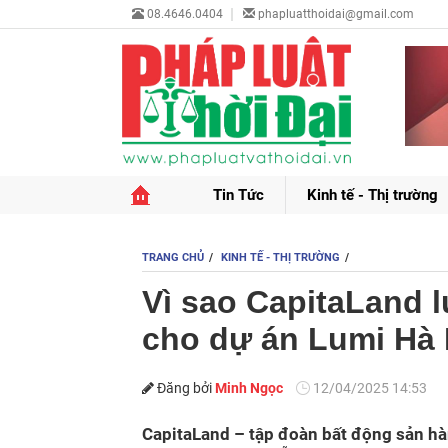
08.4646.0404
phapluatthoidai@gmail.com
Tin Tức
Kinh tế - Thị trường
TRANG CHỦ
KINH TẾ - THỊ TRƯỜNG
Vì sao CapitaLand l
cho dự án Lumi Hà 
Đăng bởi
Minh Ngọc
12/04/2025 14:53
CapitaLand – tập đoàn bất động sản hàn