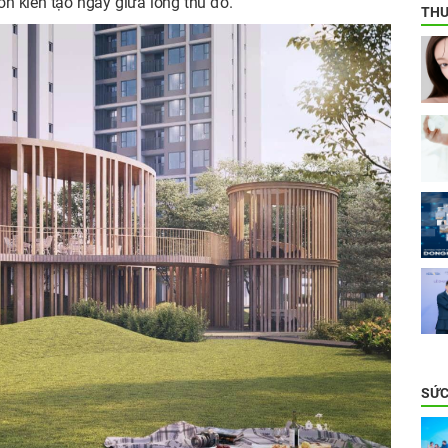
 kiến tạo ngay giữa lòng thủ đô.
THƯ
SỨC