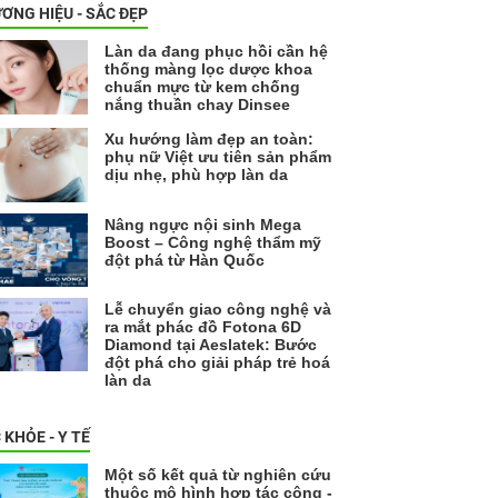
ƠNG HIỆU - SẮC ĐẸP
Làn da đang phục hồi cần hệ
thống màng lọc dược khoa
chuẩn mực từ kem chống
nắng thuần chay Dinsee
Xu hướng làm đẹp an toàn:
phụ nữ Việt ưu tiên sản phẩm
dịu nhẹ, phù hợp làn da
Nâng ngực nội sinh Mega
Boost – Công nghệ thẩm mỹ
đột phá từ Hàn Quốc
Lễ chuyển giao công nghệ và
ra mắt phác đồ Fotona 6D
Diamond tại Aeslatek: Bước
đột phá cho giải pháp trẻ hoá
làn da
 KHỎE - Y TẾ
Một số kết quả từ nghiên cứu
thuộc mô hình hợp tác công -