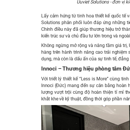
Uuviet Solutions - đơn vị 
Lấy cảm hứng từ tinh hoa thiết kế quốc tế 
Solutions phân phối luôn đáp ứng những ti
Chính điều này đã giúp thương hiệu trở thàn
kiến trúc sư và chủ đầu tư lớn trong và ngoà
Không ngừng mở rộng và nâng tầm giá trị, 
hàng trên hành trình nâng cao trải nghiệm s
dụng, mà còn là dấu ấn của sự tinh tế, đẳng
Innoci – Thương hiệu phòng tắm Đức
Với triết lý thiết kế “Less is More” cùng t
Innoci (Đức) mang đến sự cân bằng hoàn hả
lượng vượt trội cùng độ hoàn thiện tỉ mỉ 
khắt khe về kỹ thuật, đồng thời góp phần n