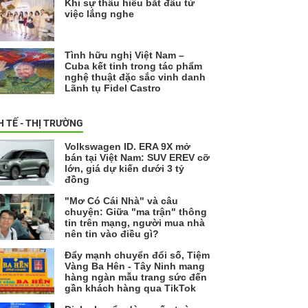
Khi sự thấu hiểu bắt đầu từ
việc lắng nghe
Tình hữu nghị Việt Nam –
Cuba kết tinh trong tác phẩm
nghệ thuật đặc sắc vinh danh
Lãnh tụ Fidel Castro
H TẾ - THỊ TRƯỜNG
Volkswagen ID. ERA 9X mở
bán tại Việt Nam: SUV EREV cỡ
lớn, giá dự kiến dưới 3 tỷ
đồng
"Mơ Có Cái Nhà" và câu
chuyện: Giữa "ma trận" thông
tin trên mạng, người mua nhà
nên tin vào điều gì?
Đẩy mạnh chuyển đổi số, Tiệm
Vàng Ba Hên - Tây Ninh mang
hàng ngàn mẫu trang sức đến
gần khách hàng qua TikTok