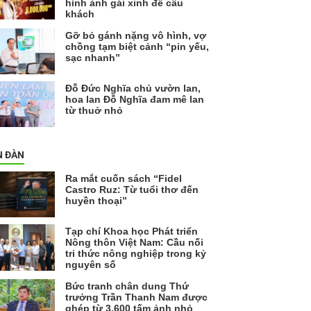
hình ảnh gái xinh để câu
khách
Gỡ bỏ gánh nặng vô hình, vợ
chồng tạm biệt cảnh “pin yếu,
sạc nhanh”
Đỗ Đức Nghĩa chủ vườn lan,
hoa lan Đỗ Nghĩa đam mê lan
từ thuở nhỏ
N ĐÀN
Ra mắt cuốn sách “Fidel
Castro Ruz: Từ tuổi thơ đến
huyền thoại”
Tạp chí Khoa học Phát triển
Nông thôn Việt Nam: Cầu nối
tri thức nông nghiệp trong kỷ
nguyên số
Bức tranh chân dung Thứ
trưởng Trần Thanh Nam được
ghép từ 3.600 tấm ảnh nhỏ