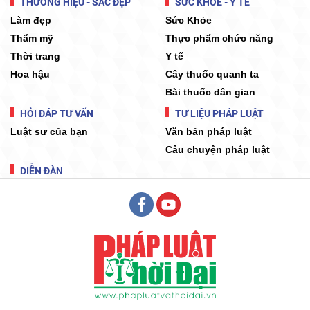
THƯƠNG HIỆU - SẮC ĐẸP
SỨC KHỎE - Y TẾ
Làm đẹp
Sức Khỏe
Thẩm mỹ
Thực phẩm chức năng
Thời trang
Y tế
Hoa hậu
Cây thuốc quanh ta
Bài thuốc dân gian
HỎI ĐÁP TƯ VẤN
TƯ LIỆU PHÁP LUẬT
Luật sư của bạn
Văn bản pháp luật
Câu chuyện pháp luật
DIỄN ĐÀN