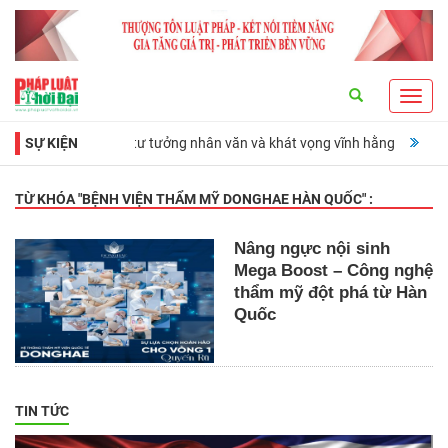
Search
Toggl
navig
ng đài lịch sử, tư tưởng nhân văn và khát vọng vĩnh hằng
SỰ KIỆN
Ra mắt cuố
TỪ KHÓA "
BỆNH VIỆN THẨM MỸ DONGHAE HÀN QUỐC
" :
Nâng ngực nội sinh
Mega Boost – Công nghệ
thẩm mỹ đột phá từ Hàn
Quốc
TIN TỨC