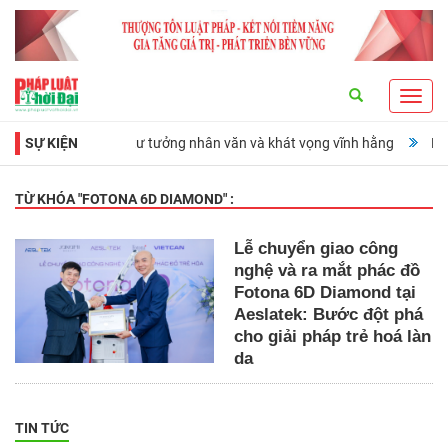
Search
Toggl
navig
ng đài lịch sử, tư tưởng nhân văn và khát vọng vĩnh hằng
SỰ KIỆN
Ra mắt cuố
TỪ KHÓA "
FOTONA 6D DIAMOND
" :
Lễ chuyển giao công
nghệ và ra mắt phác đồ
Fotona 6D Diamond tại
Aeslatek: Bước đột phá
cho giải pháp trẻ hoá làn
da
TIN TỨC