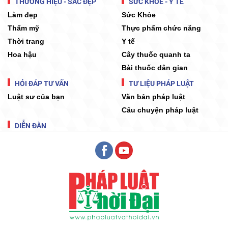
THƯƠNG HIỆU - SẮC ĐẸP
SỨC KHỎE - Y TẾ
Làm đẹp
Sức Khỏe
Thẩm mỹ
Thực phẩm chức năng
Thời trang
Y tế
Hoa hậu
Cây thuốc quanh ta
Bài thuốc dân gian
HỎI ĐÁP TƯ VẤN
TƯ LIỆU PHÁP LUẬT
Luật sư của bạn
Văn bản pháp luật
Câu chuyện pháp luật
DIỄN ĐÀN