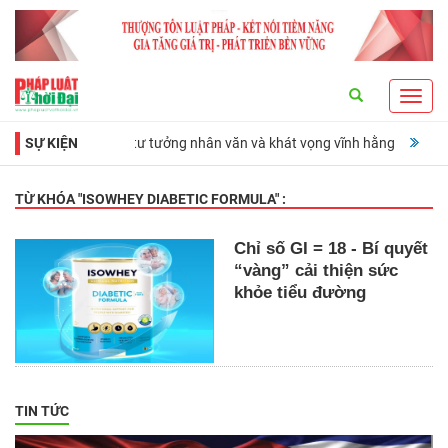
Search
Toggl
navig
ợng đài lịch sử, tư tưởng nhân văn và khát vọng vĩnh hằng
SỰ KIỆN
Ra mắt cu
TỪ KHÓA "
ISOWHEY DIABETIC FORMULA
" :
Chỉ số GI = 18 - Bí quyết
“vàng” cải thiện sức
khỏe tiểu đường
TIN TỨC