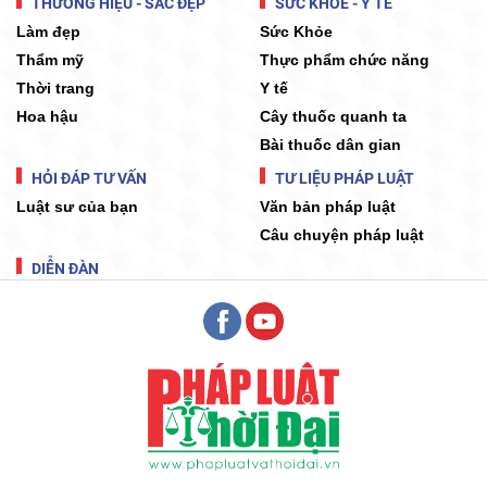
THƯƠNG HIỆU - SẮC ĐẸP
SỨC KHỎE - Y TẾ
Làm đẹp
Sức Khỏe
Thẩm mỹ
Thực phẩm chức năng
Thời trang
Y tế
Hoa hậu
Cây thuốc quanh ta
Bài thuốc dân gian
HỎI ĐÁP TƯ VẤN
TƯ LIỆU PHÁP LUẬT
Luật sư của bạn
Văn bản pháp luật
Câu chuyện pháp luật
DIỄN ĐÀN