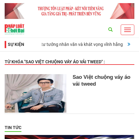
Search
Toggl
navig
ng đài lịch sử, tư tưởng nhân văn và khát vọng vĩnh hằng
SỰ KIỆN
Ra mắt cuố
TỪ KHÓA "
SAO VIỆT CHUỘNG VÁY ÁO VẢI TWEED
" :
Sao Việt chuộng váy áo
vải tweed
TIN TỨC