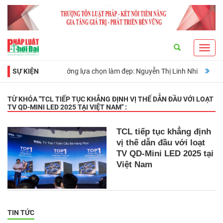
Search
Toggl
navig
 người định hướng lựa chọn làm đẹp: Nguyễn Thị Linh Nhi
SỰ KIỆN
Di sản củ
TỪ KHÓA "
TCL TIẾP TỤC KHẲNG ĐỊNH VỊ THẾ DẪN ĐẦU VỚI LOẠT
TV QD-MINI LED 2025 TẠI VIỆT NAM
" :
TCL tiếp tục khẳng định
vị thế dẫn đầu với loạt
TV QD-Mini LED 2025 tại
Việt Nam
TIN TỨC