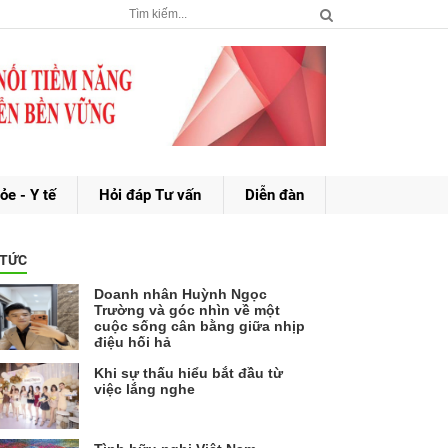
ỏe - Y tế
Hỏi đáp Tư vấn
Diễn đàn
 TỨC
Doanh nhân Huỳnh Ngọc
Trường và góc nhìn về một
cuộc sống cân bằng giữa nhịp
điệu hối hả
Khi sự thấu hiểu bắt đầu từ
việc lắng nghe