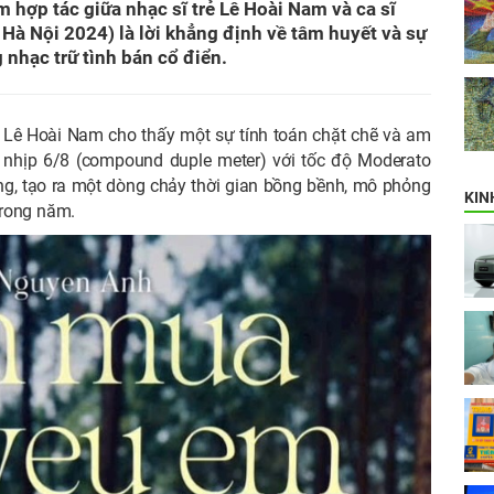
hợp tác giữa nhạc sĩ trẻ Lê Hoài Nam và ca sĩ
Hà Nội 2024) là lời khẳng định về tâm huyết và sự
 nhạc trữ tình bán cổ điển.
 Lê Hoài Nam cho thấy một sự tính toán chặt chẽ và am
 nhịp 6/8 (compound duple meter) với tốc độ Moderato
ng, tạo ra một dòng chảy thời gian bồng bềnh, mô phỏng
KIN
rong năm.