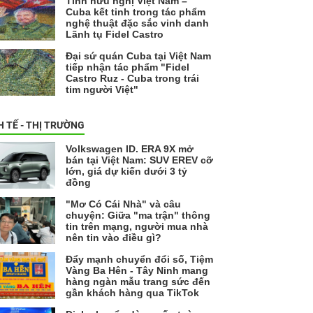
Tình hữu nghị Việt Nam –
Cuba kết tinh trong tác phẩm
nghệ thuật đặc sắc vinh danh
Lãnh tụ Fidel Castro
Đại sứ quán Cuba tại Việt Nam
tiếp nhận tác phẩm "Fidel
Castro Ruz - Cuba trong trái
tim người Việt"
H TẾ - THỊ TRƯỜNG
Volkswagen ID. ERA 9X mở
bán tại Việt Nam: SUV EREV cỡ
lớn, giá dự kiến dưới 3 tỷ
đồng
"Mơ Có Cái Nhà" và câu
chuyện: Giữa "ma trận" thông
tin trên mạng, người mua nhà
nên tin vào điều gì?
Đẩy mạnh chuyển đổi số, Tiệm
Vàng Ba Hên - Tây Ninh mang
hàng ngàn mẫu trang sức đến
gần khách hàng qua TikTok