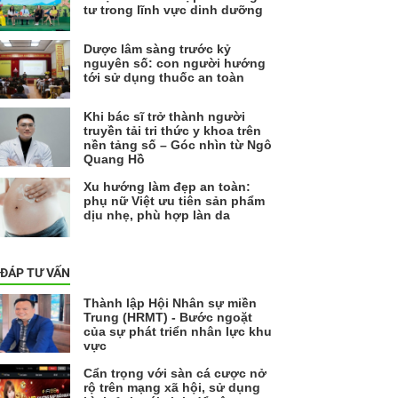
tư trong lĩnh vực dinh dưỡng
Dược lâm sàng trước kỷ
nguyên số: con người hướng
tới sử dụng thuốc an toàn
Khi bác sĩ trở thành người
truyền tải tri thức y khoa trên
nền tảng số – Góc nhìn từ Ngô
Quang Hồ
Xu hướng làm đẹp an toàn:
phụ nữ Việt ưu tiên sản phẩm
dịu nhẹ, phù hợp làn da
 ĐÁP TƯ VẤN
Thành lập Hội Nhân sự miền
Trung (HRMT) - Bước ngoặt
của sự phát triển nhân lực khu
vực
Cẩn trọng với sàn cá cược nở
rộ trên mạng xã hội, sử dụng