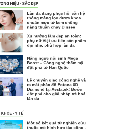
ƠNG HIỆU - SẮC ĐẸP
Làn da đang phục hồi cần hệ
thống màng lọc dược khoa
chuẩn mực từ kem chống
nắng thuần chay Dinsee
Xu hướng làm đẹp an toàn:
phụ nữ Việt ưu tiên sản phẩm
dịu nhẹ, phù hợp làn da
Nâng ngực nội sinh Mega
Boost – Công nghệ thẩm mỹ
đột phá từ Hàn Quốc
Lễ chuyển giao công nghệ và
ra mắt phác đồ Fotona 6D
Diamond tại Aeslatek: Bước
đột phá cho giải pháp trẻ hoá
làn da
 KHỎE - Y TẾ
Một số kết quả từ nghiên cứu
thuộc mô hình hợp tác công -