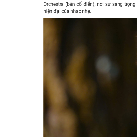
Orchestra (bán cổ điển), nơi sự sang trọ
hiện đại của nhạc nhẹ.