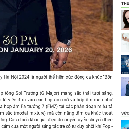
THƯ
y Hà Nội 2024 là người thể hiện xúc động ca khúc "Bốn
ập tông Sol Trưởng (G Major) mang sắc thái tươi sáng,
ính là việc đưa vào các hợp âm mở và hợp âm màu như
ủa hợp âm Fa trưởng 7 (FM7) tại các phân đoạn miêu tả
âm sắc (modal mixture) mà còn nâng tầm ca khúc thoát
SỨC
g. Cách triển khai giai điệu di chuyển uyển chuyển theo
cảm của một người sáng tác trẻ có tư duy phối khí Pop -