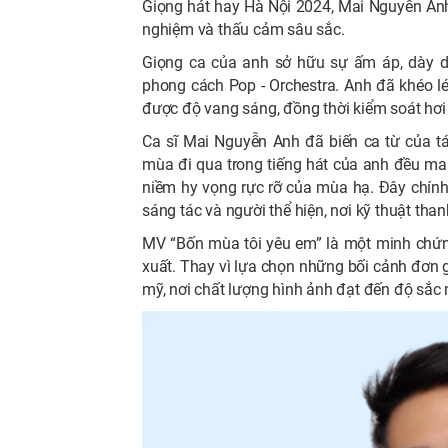
Giọng hát hay Hà Nội 2024, Mai Nguyễn Anh 
nghiệm và thấu cảm sâu sắc.
Giọng ca của anh sở hữu sự ấm áp, dày dặ
phong cách Pop - Orchestra. Anh đã khéo l
được độ vang sáng, đồng thời kiểm soát hơi
Ca sĩ Mai Nguyễn Anh đã biến ca từ của t
mùa đi qua trong tiếng hát của anh đều ma
niềm hy vọng rực rỡ của mùa hạ. Đây chính
sáng tác và người thể hiện, nơi kỹ thuật th
MV “Bốn mùa tôi yêu em” là một minh chứn
xuất. Thay vì lựa chọn những bối cảnh đơn
mỹ, nơi chất lượng hình ảnh đạt đến độ sắc n