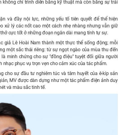
không chỉ trình diễn bằng kỹ thuật mà còn bằng sự trải
n và đầy nội lực, những yếu tố tiên quyết để thể hiện
éo xử lý các nốt cao một cách nhẹ nhàng nhưng vẫn giữ
 thở cực tốt ở những đoạn ngân dài mang tính tự sự.
ác giả Lê Hoài Nam thành một thực thể sống động; mỗi
ng một sắc thái riêng: từ sự ngọt ngào của mùa thu đến
 là minh chứng cho sự "đồng điệu" tuyệt đối giữa người
anh nhạc phục vụ trọn vẹn cho cảm xúc của tác phẩm.
g cho sự đầu tư nghiêm túc và tâm huyết của ê-kíp sản
 giản, MV được dàn dựng như một tác phẩm điện ảnh duy
ét và màu sắc tinh tế.