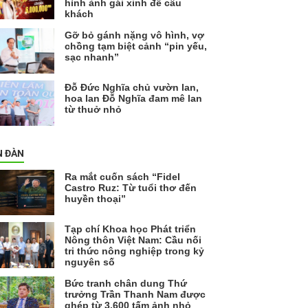
hình ảnh gái xinh để câu
khách
Gỡ bỏ gánh nặng vô hình, vợ
chồng tạm biệt cảnh “pin yếu,
sạc nhanh”
Đỗ Đức Nghĩa chủ vườn lan,
hoa lan Đỗ Nghĩa đam mê lan
từ thuở nhỏ
N ĐÀN
Ra mắt cuốn sách “Fidel
Castro Ruz: Từ tuổi thơ đến
huyền thoại”
Tạp chí Khoa học Phát triển
Nông thôn Việt Nam: Cầu nối
tri thức nông nghiệp trong kỷ
nguyên số
Bức tranh chân dung Thứ
trưởng Trần Thanh Nam được
ghép từ 3.600 tấm ảnh nhỏ