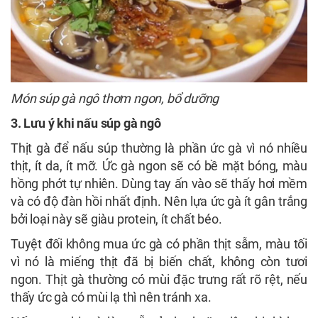
Món súp gà ngô thơm ngon, bổ dưỡng
3. Lưu ý khi nấu súp gà ngô
Thịt gà để nấu súp thường là phần ức gà vì nó nhiều
thịt, ít da, ít mỡ. Ức gà ngon sẽ có bề mặt bóng, màu
hồng phớt tự nhiên. Dùng tay ấn vào sẽ thấy hơi mềm
và có độ đàn hồi nhất định. Nên lựa ức gà ít gân trắng
bởi loại này sẽ giàu protein, ít chất béo.
Tuyệt đối không mua ức gà có phần thịt sẫm, màu tối
vì nó là miếng thịt đã bị biến chất, không còn tươi
ngon. Thịt gà thường có mùi đặc trưng rất rõ rệt, nếu
thấy ức gà có mùi lạ thì nên tránh xa.