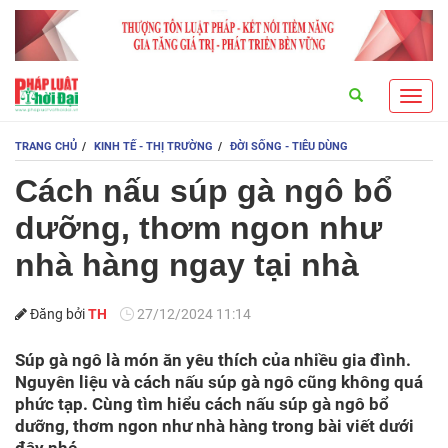
Search
Toggl
navig
TRANG CHỦ
KINH TẾ - THỊ TRƯỜNG
ĐỜI SỐNG - TIÊU DÙNG
Cách nấu súp gà ngô bổ
dưỡng, thơm ngon như
nhà hàng ngay tại nhà
Đăng bởi
TH
27/12/2024 11:14
Súp gà ngô là món ăn yêu thích của nhiều gia đình.
Nguyên liệu và cách nấu súp gà ngô cũng không quá
phức tạp. Cùng tìm hiểu cách nấu súp gà ngô bổ
dưỡng, thơm ngon như nhà hàng trong bài viết dưới