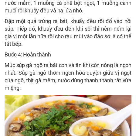
nước mắm, 1 muỗng cà phê bột ngọt, 1 muỗng canh
muối rồi khuấy đều và hạ lửa nhỏ.
Đập một quả trứng ra bát, khuấy đều rồi đổ vào nồi
súp. Tiếp đó, khuấy đều đến khi sôi thì nêm nếm lại
gia vị một lần nữa rồi cho rau mùi vào đảo sơ là có thể
tắt bếp.
Bước 4: Hoàn thành
Múc súp gà ngô ra bát con và ăn khi còn nóng là ngon
nhất. Súp gà ngô thơm ngon hòa quyện giữa vị ngọt
của ngô, thịt gà mềm, nước dùng thanh thanh rất vừa
miệng.