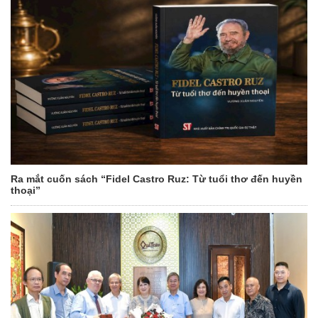
Ra mắt cuốn sách “Fidel Castro Ruz: Từ tuổi thơ đến huyền
thoại”