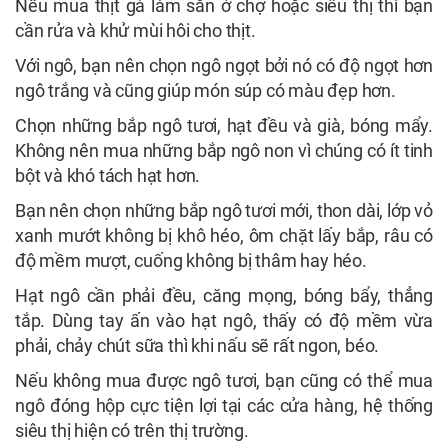
Nếu mua thịt gà làm sẵn ở chợ hoặc siêu thị thì bạn
cần rửa và khử mùi hôi cho thịt.
Với ngô, bạn nên chọn ngô ngọt bởi nó có độ ngọt hơn
ngô trắng và cũng giúp món súp có màu đẹp hơn.
Chọn những bắp ngô tươi, hạt đều và già, bóng mẩy.
Không nên mua những bắp ngô non vì chúng có ít tinh
bột và khó tách hạt hơn.
Bạn nên chọn những bắp ngô tươi mới, thon dài, lớp vỏ
xanh mướt không bị khô héo, ôm chặt lấy bắp, râu có
độ mềm mượt, cuống không bị thâm hay héo.
Hạt ngô cần phải đều, căng mọng, bóng bẩy, thẳng
tắp. Dùng tay ấn vào hạt ngô, thấy có độ mềm vừa
phải, chảy chút sữa thì khi nấu sẽ rất ngon, béo.
Nếu không mua được ngô tươi, bạn cũng có thể mua
ngô đóng hộp cực tiện lợi tại các cửa hàng, hệ thống
siêu thị hiện có trên thị trường.