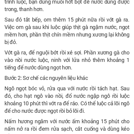
trình luộc, bạn dùng muôi hớt bọt để nước dùng được
trong, thanh hơn.
Sau đó tắt bếp, om thêm 15 phút nữa rồi vớt gà ra.
Việc om gà sau khi luộc giúp thịt gà ngậm nước, ngọt
mềm hơn, phần thịt chín mềm nhưng xương lại không
bị đỏ.
Vớt gà ra, để nguội bớt rồi xé sợi. Phần xương gà cho
vào nồi nước luộc, ninh với lửa nhỏ thêm khoảng 1
tiếng để nước dùng ngọt hơn.
Bước 2: Sơ chế các nguyên liệu khác
Ngô ngọt bóc vỏ, rửa qua với nước rồi tách hạt. Sau
đó, cho hạt ngô vào nồi, đổ nước ngập ngô rồi luộc
khoảng 10 phút thì vớt ra để ráo. Có thể luộc cả lõi ngô
để cho nước được ngọt rồi bỏ lõi đi.
Nấm hương ngâm với nước ấm khoảng 15 phút cho
nấm nở ra rồi đem rửa sạch, cắt cuống và dùng kéo