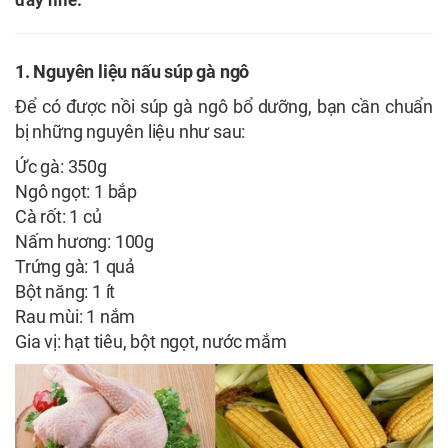
đây nhé.
1. Nguyên liệu nấu súp gà ngô
Để có được nồi súp gà ngô bổ dưỡng, bạn cần chuẩn
bị những nguyên liệu như sau:
Ức gà: 350g
Ngô ngọt: 1 bắp
Cà rốt: 1 củ
Nấm hương: 100g
Trứng gà: 1 quả
Bột năng: 1 ít
Rau mùi: 1 nắm
Gia vị: hạt tiêu, bột ngọt, nước mắm