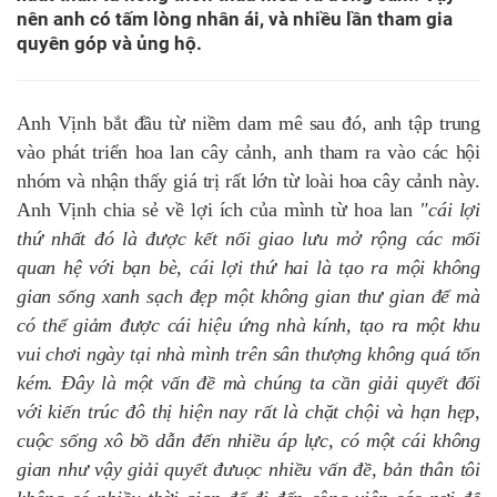
nên anh có tấm lòng nhân ái, và nhiều lần tham gia
quyên góp và ủng hộ.
Anh Vịnh bắt đầu từ niềm dam mê sau đó, anh tập trung
vào phát triển hoa lan cây cảnh, anh tham ra vào các hội
nhóm và nhận thấy giá trị rất lớn từ loài hoa cây cảnh này.
Anh Vịnh chia sẻ về lợi ích của mình từ hoa lan
"cái lợi
thứ nhất đó là được kết nối giao lưu mở rộng các mối
quan hệ với bạn bè, cái lợi thứ hai là tạo ra mội không
gian sống xanh sạch đẹp một không gian thư gian để mà
có thể giảm được cái hiệu ứng nhà kính, tạo ra một khu
vui chơi ngày tại nhà mình trên sân thượng không quá tốn
kém. Đây là một vấn đề mà chúng ta cần giải quyết đối
với kiến trúc đô thị hiện nay rất là chặt chội và hạn hẹp,
cuộc sống xô bồ dẫn đến nhiều áp lực, có một cái không
gian như vậy giải quyết đưuọc nhiều vấn đề, bản thân tôi