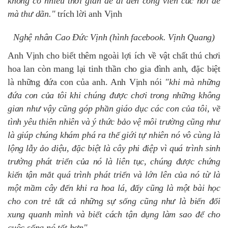
không có nhiều thời gian để đi đến công viên các nơi để
mà thư dãn."
trích lời anh Vịnh
Nghệ nhân Cao Đức Vịnh (hình facebook. Vịnh Quang)
Anh Vịnh cho biết thêm ngoài lợi ích về vật chất thú chơi
hoa lan còn mang lại tinh thần cho gia đình anh, đặc biệt
là những đứa con của anh. Anh Vịnh nói
"khi mà những
đứa con của tôi khi chúng được chơi trong những không
gian như vậy cũng góp phần giáo dục các con của tôi, về
tình yêu thiên nhiên và ý thức bảo vệ môi trường cũng như
là giúp chúng khám phá ra thế giới tự nhiên nó vô cùng là
lộng lẫy ảo diệu, đặc biệt là cây phi điệp vì quá trình sinh
trưởng phát triển của nó là liên tục, chúng được chứng
kiến tận mắt quá trình phát triển và lớn lên của nó từ là
một mầm cây đến khi ra hoa lá, đấy cũng là một bài học
cho con trẻ tất cả những sự sống cũng như là biến đổi
xung quanh mình và biết cách tận dụng làm sao để cho
cuộc sống nó tốt hơn"