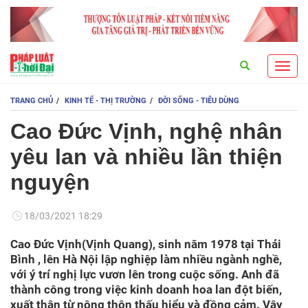
Search
Toggl
navig
TRANG CHỦ
KINH TẾ - THỊ TRƯỜNG
ĐỜI SỐNG - TIÊU DÙNG
Cao Đức Vịnh, nghệ nhân
yêu lan và nhiều lần thiện
nguyện
18/03/2021 18:29
Cao Đức Vịnh(Vịnh Quang), sinh năm 1978 tại Thái
Bình , lên Hà Nội lập nghiệp làm nhiều ngành nghề,
với ý trí nghị lực vươn lên trong cuộc sống. Anh đã
thành công trong việc kinh doanh hoa lan đột biến,
xuất thân từ nông thôn thấu hiểu và đồng cảm. Vậy