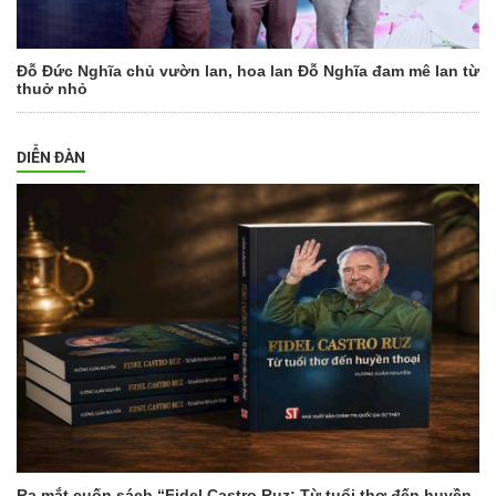
Đỗ Đức Nghĩa chủ vườn lan, hoa lan Đỗ Nghĩa đam mê lan từ
thuở nhỏ
DIỄN ĐÀN
Ra mắt cuốn sách “Fidel Castro Ruz: Từ tuổi thơ đến huyền