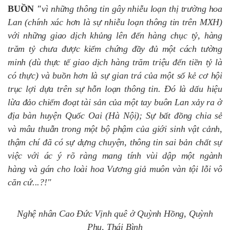
BUỒN
"
vì những thông tin gây nhiễu loạn thị trường hoa
Lan (chính xác hơn là sự nhiễu loạn thông tin trên MXH)
với những giao dịch khủng lên đến hàng chục tỷ, hàng
trăm tỷ chưa được kiểm chứng đầy đủ một cách tường
minh (dù thực tế giao dịch hàng trăm triệu đến tiền tỷ là
có thực) và buồn hơn là sự gian trá của một số kẻ cơ hội
trục lợi dựa trên sự hỗn loạn thông tin. Đó là dấu hiệu
lừa đảo chiếm đoạt tài sản của một tay buôn Lan xảy ra ở
địa bàn huyện Quốc Oai (Hà Nội); Sự bất đồng chia sẻ
và mâu thuẫn trong một bộ phậm của giới sinh vật cảnh,
thậm chí đã có sự dựng chuyện, thông tin sai bản chất sự
việc với ác ý rõ ràng mang tính vùi dập một ngành
hàng và gán cho loài hoa Vương giả muôn vàn tội lỗi vô
căn cứ...?!"
Nghệ nhân Cao Đức Vịnh quê ở Quỳnh Hồng, Quỳnh
Phụ, Thái Bình