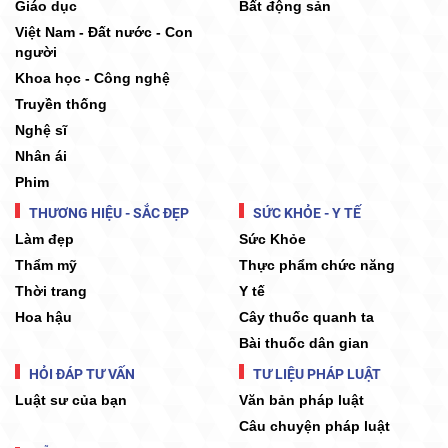
Giáo dục
Bất động sản
Việt Nam - Đất nước - Con
người
Khoa học - Công nghệ
Truyền thống
Nghệ sĩ
Nhân ái
Phim
THƯƠNG HIỆU - SẮC ĐẸP
SỨC KHỎE - Y TẾ
Làm đẹp
Sức Khỏe
Thẩm mỹ
Thực phẩm chức năng
Thời trang
Y tế
Hoa hậu
Cây thuốc quanh ta
Bài thuốc dân gian
HỎI ĐÁP TƯ VẤN
TƯ LIỆU PHÁP LUẬT
Luật sư của bạn
Văn bản pháp luật
Câu chuyện pháp luật