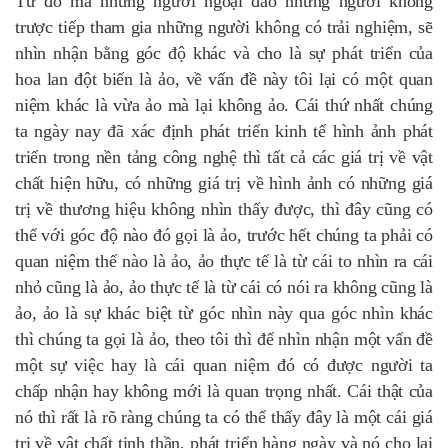
Từ đó mà những người ngoại đào những người không
trược tiếp tham gia những người không có trải nghiệm, sẽ
nhìn nhận bằng góc độ khác và cho là sự phát triển của
hoa lan đột biến là ảo, về vấn đề này tôi lại có một quan
niệm khác là vừa ảo mà lại không ảo. Cái thứ nhất chúng
ta ngày nay đã xác định phát triển kinh tế hình ảnh phát
triển trong nền tảng công nghệ thì tất cả các giá trị về vật
chất hiện hữu, có những giá trị về hình ảnh có những giá
trị về thương hiệu không nhìn thấy được, thì đây cũng có
thể với góc độ nào đó gọi là ảo, trước hết chúng ta phải có
quan niệm thế nào là ảo, ảo thực tế là từ cái to nhìn ra cái
nhỏ cũng là ảo, ảo thực tế là từ cái có nói ra không cũng là
ảo, ảo là sự khác biệt từ góc nhìn này qua góc nhìn khác
thì chúng ta gọi là ảo, theo tôi thì để nhìn nhận một vấn đề
một sự việc hay là cái quan niệm đó có được người ta
chấp nhận hay không mới là quan trọng nhất. Cái thật của
nó thì rất là rõ ràng chúng ta có thể thấy đây là một cái giá
trị về vật chất tinh thần, phát triển hàng ngày và nó cho lại