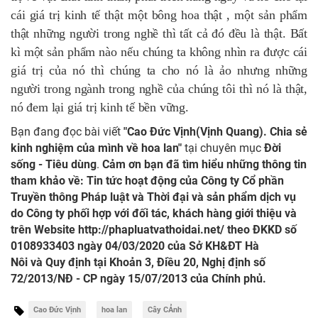
cái giá trị kinh tế thật một bông hoa thật , một sản phẩm
thật những người trong nghề thì tất cả đó đều là thật. Bất
kì một sản phẩm nào nếu chúng ta không nhìn ra được cái
giá trị của nó thì chúng ta cho nó là ảo nhưng những
người trong ngành trong nghề của chúng tôi thì nó là thật,
nó đem lại giá trị kinh tế bền vững.
Bạn đang đọc bài viết
"Cao Đức Vịnh(Vịnh Quang). Chia sẻ
kinh nghiệm của mình về hoa lan"
tại chuyên mục
Đời
sống - Tiêu dùng
.
Cảm ơn bạn đã tìm hiểu những thông tin
tham khảo về: Tin tức hoạt động của Công ty Cổ phần
Truyền thông Pháp luật và Thời đại và sản phẩm dịch vụ
do Công ty phối hợp với đối tác, khách hàng giới thiệu và
trên Website
http://phapluatvathoidai.net/
theo ĐKKD số
0108933403 ngày 04/03/2020 của Sở KH&ĐT Hà
Nôi và Quy định tại Khoản 3, Điều 20, Nghị định số
72/2013/NĐ - CP ngày 15/07/2013 của Chính phủ.
Cao Đức Vịnh
hoa lan
Cây CẢnh