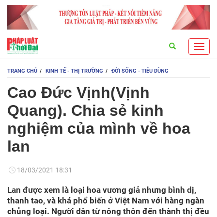
Search
Toggl
navig
TRANG CHỦ
KINH TẾ - THỊ TRƯỜNG
ĐỜI SỐNG - TIÊU DÙNG
Cao Đức Vịnh(Vịnh
Quang). Chia sẻ kinh
nghiệm của mình về hoa
lan
18/03/2021 18:31
Lan được xem là loại hoa vương giả nhưng bình dị,
thanh tao, và khá phổ biến ở Việt Nam với hàng ngàn
chủng loại. Người dân từ nông thôn đến thành thị đều