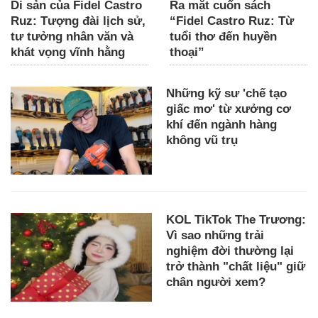
Di sản của Fidel Castro
Ra mắt cuốn sách
Ruz: Tượng đài lịch sử,
“Fidel Castro Ruz: Từ
tư tưởng nhân văn và
tuổi thơ đến huyền
khát vọng vĩnh hằng
thoại”
Những kỹ sư 'chế tạo
giấc mơ' từ xưởng cơ
khí đến ngành hàng
không vũ trụ
KOL TikTok The Trương:
Vì sao những trải
nghiệm đời thường lại
trở thành "chất liệu" giữ
chân người xem?