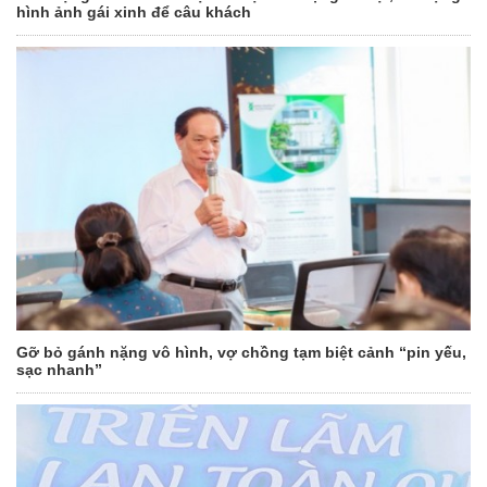
hình ảnh gái xinh để câu khách
Gỡ bỏ gánh nặng vô hình, vợ chồng tạm biệt cảnh “pin yếu,
sạc nhanh”