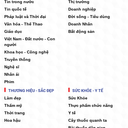
Tin trong nước
Thị trường
Tin quốc tế
Doanh nghiệp
Pháp luật và Thời đại
Đời sống - Tiêu dùng
Văn hóa - Thể Thao
Doanh Nhân
Giáo dục
Bất động sản
Việt Nam - Đất nước - Con
người
Khoa học - Công nghệ
Truyền thống
Nghệ sĩ
Nhân ái
Phim
THƯƠNG HIỆU - SẮC ĐẸP
SỨC KHỎE - Y TẾ
Làm đẹp
Sức Khỏe
Thẩm mỹ
Thực phẩm chức năng
Thời trang
Y tế
Hoa hậu
Cây thuốc quanh ta
Bài thuốc dân gian