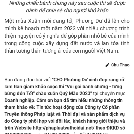
Những chiếc bánh chưng này sau cuộc thi sẽ được
dành để chia sẻ cho người khó khăn
Một mùa Xuân mới đang tới, Phương Dư đã lên cho
mình kế hoạch một năm 2023 với nhiều chương trình
thiện nguyện có ý nghĩa để góp phần nhỏ bé của mình
trong công cuộc xây dựng đất nước và lan tỏa tinh
thần tương thân tương ái của con người Việt Nam.
Chu Thao
Bạn đang đọc bài viết
"CEO Phương Dư xinh đẹp rạng rỡ
làm Ban giám khảo cuộc thi "Vui gói bánh chưng - tưng
bừng đón Tết" chào xuân Quý Mão 2023"
tại chuyên mục
Doanh nghiệp
.
Cảm ơn bạn đã tìm hiểu những thông tin
tham khảo về: Tin tức hoạt động của Công ty Cổ phần
Truyền thông Pháp luật và Thời đại và sản phẩm dịch vụ
do Công ty phối hợp với đối tác, khách hàng giới thiệu và
trên Website
http://phapluatvathoidai.net/
theo ĐKKD số