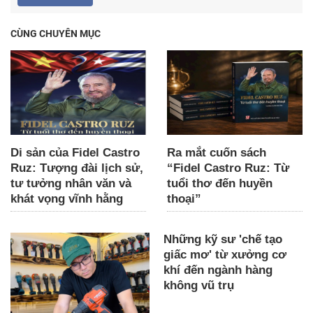
CÙNG CHUYÊN MỤC
Di sản của Fidel Castro
Ra mắt cuốn sách
Ruz: Tượng đài lịch sử,
“Fidel Castro Ruz: Từ
tư tưởng nhân văn và
tuổi thơ đến huyền
khát vọng vĩnh hằng
thoại”
Những kỹ sư 'chế tạo
giấc mơ' từ xưởng cơ
khí đến ngành hàng
không vũ trụ