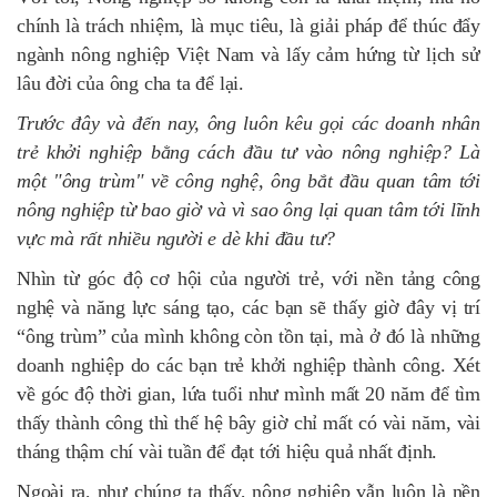
chính là trách nhiệm, là mục tiêu, là giải pháp để thúc đẩy
ngành nông nghiệp Việt Nam và lấy cảm hứng từ lịch sử
lâu đời của ông cha ta để lại.
Trước đây và đến nay, ông luôn kêu gọi các doanh nhân
trẻ khởi nghiệp bằng cách đầu tư vào nông nghiệp? Là
một "ông trùm" về công nghệ, ông bắt đầu quan tâm tới
nông nghiệp từ bao giờ và vì sao ông lại quan tâm tới lĩnh
vực mà rất nhiều người e dè khi đầu tư?
Nhìn từ góc độ cơ hội của người trẻ, với nền tảng công
nghệ và năng lực sáng tạo, các bạn sẽ thấy giờ đây vị trí
“ông trùm” của mình không còn tồn tại, mà ở đó là những
doanh nghiệp do các bạn trẻ khởi nghiệp thành công. Xét
về góc độ thời gian, lứa tuổi như mình mất 20 năm để tìm
thấy thành công thì thế hệ bây giờ chỉ mất có vài năm, vài
tháng thậm chí vài tuần để đạt tới hiệu quả nhất định.
Ngoài ra, như chúng ta thấy, nông nghiệp vẫn luôn là nền