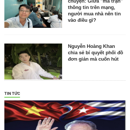
chuyện: Giữa "ma trận"
thông tin trên mạng,
người mua nhà nên tin
vào điều gì?
Nguyễn Hoàng Khan
chia sẻ bí quyết phối đồ
đơn giản mà cuốn hút
TIN TỨC