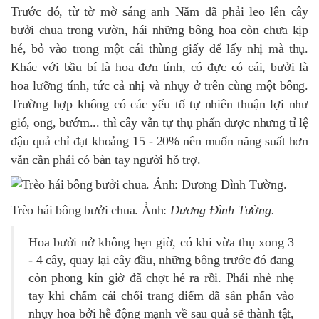
Trước đó, từ tờ mờ sáng anh Năm đã phải leo lên cây
bưởi chua trong vườn, hái những bông hoa còn chưa kịp
hé, bỏ vào trong một cái thùng giấy để lấy nhị mà thụ.
Khác với bầu bí là hoa đơn tính, có đực có cái, bưởi là
hoa lưỡng tính, tức cả nhị và nhụy ở trên cùng một bông.
Trường hợp không có các yếu tố tự nhiên thuận lợi như
gió, ong, bướm... thì cây vẫn tự thụ phấn được nhưng tỉ lệ
đậu quả chỉ đạt khoảng 15 - 20% nên muốn năng suất hơn
vẫn cần phải có bàn tay người hỗ trợ.
Trèo hái bông bưởi chua. Ảnh:
Dương Đình Tường.
Hoa bưởi nở không hẹn giờ, có khi vừa thụ xong 3
- 4 cây, quay lại cây đầu, những bông trước đó đang
còn phong kín giờ đã chợt hé ra rồi. Phải nhè nhẹ
tay khi chấm cái chổi trang điểm đã sẵn phấn vào
nhụy hoa bởi hễ động mạnh về sau quả sẽ thành tật,