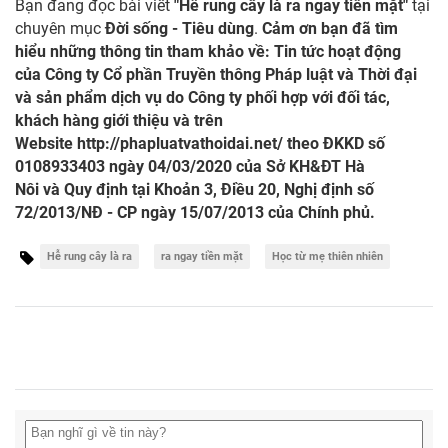
Bạn đang đọc bài viết
"Hễ rung cây là ra ngay tiền mặt"
tại
chuyên mục
Đời sống - Tiêu dùng
.
Cảm ơn bạn đã tìm
hiểu những thông tin tham khảo về: Tin tức hoạt động
của Công ty Cổ phần Truyền thông Pháp luật và Thời đại
và sản phẩm dịch vụ do Công ty phối hợp với đối tác,
khách hàng giới thiệu và trên
Website
http://phapluatvathoidai.net/
theo ĐKKD số
0108933403 ngày 04/03/2020 của Sở KH&ĐT Hà
Nôi và Quy định tại Khoản 3, Điều 20, Nghị định số
72/2013/NĐ - CP ngày 15/07/2013 của Chính phủ.
Hễ rung cây là ra
ra ngay tiền mặt
Học từ mẹ thiên nhiên