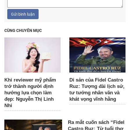
Gửi bình luận
CÙNG CHUYÊN MỤC
Khi reviewer mỹ phẩm
Di sản của Fidel Castro
trở thành người định
Ruz: Tượng đài lịch sử,
hướng lựa chọn làm
tư tưởng nhân văn và
đẹp: Nguyễn Thị Linh
khát vọng vĩnh hằng
Nhi
Ra mắt cuốn sách “Fidel
Castro Ruz: Từ tuổi thơ