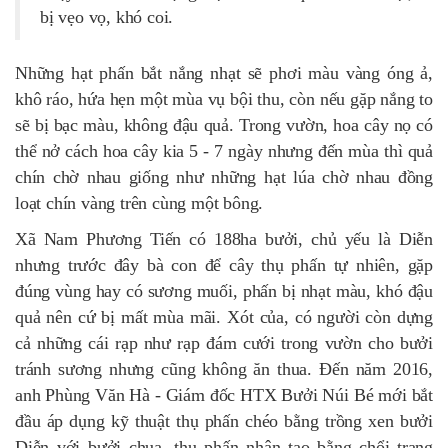
bị vẹo vọ, khó coi.
Những hạt phấn bắt nắng nhạt sẽ phơi màu vàng óng ả,
khô ráo, hứa hẹn một mùa vụ bội thu, còn nếu gặp nắng to
sẽ bị bạc màu, không đậu quả. Trong vườn, hoa cây nọ có
thể nở cách hoa cây kia 5 - 7 ngày nhưng đến mùa thì quả
chín chờ nhau giống như những hạt lúa chờ nhau đồng
loạt chín vàng trên cùng một bông.
Xã Nam Phương Tiến có 188ha bưởi, chủ yếu là Diễn
nhưng trước đây bà con để cây thụ phấn tự nhiên, gặp
đúng vùng hay có sương muối, phấn bị nhạt màu, khó đậu
quả nên cứ bị mất mùa mãi. Xót của, có người còn dựng
cả những cái rạp như rạp đám cưới trong vườn cho bưởi
tránh sương nhưng cũng không ăn thua. Đến năm 2016,
anh Phùng Văn Hà - Giám đốc HTX Bưởi Núi Bé mới bắt
đầu áp dụng kỹ thuật thụ phấn chéo bằng trồng xen bưởi
Diễn với bưởi chua, thụ phấn nhân tạo bằng chổi trang