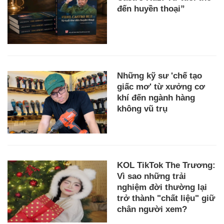
đến huyền thoại”
Những kỹ sư 'chế tạo
giấc mơ' từ xưởng cơ
khí đến ngành hàng
không vũ trụ
KOL TikTok The Trương:
Vì sao những trải
nghiệm đời thường lại
trở thành "chất liệu" giữ
chân người xem?