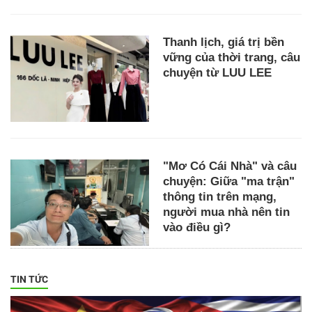
Thanh lịch, giá trị bền
vững của thời trang, câu
chuyện từ LUU LEE
"Mơ Có Cái Nhà" và câu
chuyện: Giữa "ma trận"
thông tin trên mạng,
người mua nhà nên tin
vào điều gì?
TIN TỨC