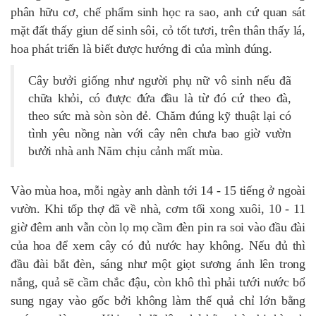
phân hữu cơ, chế phẩm sinh học ra sao, anh cứ quan sát
mặt đất thấy giun dế sinh sôi, cỏ tốt tươi, trên thân thấy lá,
hoa phát triển là biết được hướng đi của mình đúng.
Cây bưởi giống như người phụ nữ vô sinh nếu đã
chữa khỏi, có được đứa đầu là từ đó cứ theo đà,
theo sức mà sòn sòn đẻ. Chăm đúng kỹ thuật lại có
tình yêu nồng nàn với cây nên chưa bao giờ vườn
bưởi nhà anh Năm chịu cảnh mất mùa.
Vào mùa hoa, mỗi ngày anh dành tới 14 - 15 tiếng ở ngoài
vườn. Khi tốp thợ đã về nhà, cơm tối xong xuôi, 10 - 11
giờ đêm anh vẫn còn lọ mọ cầm đèn pin ra soi vào đầu đài
của hoa để xem cây có đủ nước hay không. Nếu đủ thì
đầu đài bắt đèn, sáng như một giọt sương ánh lên trong
nắng, quả sẽ cầm chắc đậu, còn khô thì phải tưới nước bổ
sung ngay vào gốc bởi không làm thế quả chỉ lớn bằng