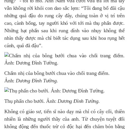
rung?" - tôi tò mò. Anh Năm vừa cười vừa trả lời mà tay
vẫn không rời khỏi con dao sắc lẹm: “Tôi đang bổ đãi cậu
những quả đậu do rung cây đây, chúng toàn ở vị trí trên
cao, cành bổng, tay người khó với tới mà thụ phấn được.
Những hạt phấn sau khi rung dính vào nhụy không thể
nhìn thấy được mà chỉ biết tác dụng sau khi hoa rụng hết
cánh, quả đã đậu”.
Chấm nhị của bông bưởi chua vào chổi trang điểm.
Ảnh:
Dương Đình Tường.
Thụ phấn cho bưởi. Ảnh:
Dương Đình Tường.
Không có giáo sư, tiến sĩ nào dạy mà chỉ có cây cối, thiên
nhiên là những người thầy của anh. Từ chuyện tuyệt đối
không động đến thuốc trừ cỏ độc hại đến chăm bón bằng