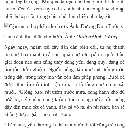
ngón tay là rụng. Khi quả đã đậu nhỏ bằng hòn bi thì anh
lại soi đèn để xem cây có bị sâu bệnh tấn công hay không,
nhất là loại côn trùng chích hút hại nhiều như bọ xít.
Cận cảnh thụ phấn cho bưởi. Ảnh:
Dương Đình Tường.
Ngày ngày, ngắm cái cây dần dần biến đổi, từ nụ thành
hoa, từ hoa thành quả con, quả nhỡ rồi quả to, quả chín,
giai đoạn nào anh cũng thấy đáng yêu, đáng quý, đáng để
tìm tòi, thử nghiệm. Người nông dân như anh trông trời,
trông đất, trông mây mà vẫn còn lắm phấp phỏng. Bưởi đã
được thu rồi mà dính trận mưa to là lòng như có ai xát
muối. “Giống bưởi rất thèm nước mưa, đang hanh khô dù
tưới loại gì chúng cũng không thích bằng nước trời, uống
đẫy đến mức bật cả vành, đẩy cả vỏ ra, ăn rất nhạt, bán sẽ
không được giá”, theo anh Năm.
Chăm sóc, yêu thương là thế nên vườn bưởi cũng trả công