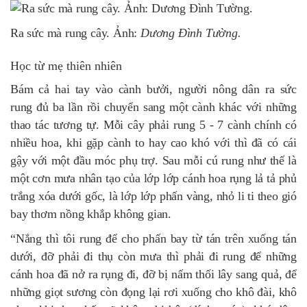
Ra sức mà rung cây. Ảnh:
Dương Đình Tường.
Học từ mẹ thiên nhiên
Bám cả hai tay vào cành bưởi, người nông dân ra sức
rung đủ ba lần rồi chuyển sang một cành khác với những
thao tác tương tự. Mỗi cây phải rung 5 - 7 cành chính có
nhiều hoa, khi gặp cành to hay cao khó với thì đã có cái
gậy với một đầu móc phụ trợ. Sau mỗi cú rung như thế là
một cơn mưa nhân tạo của lớp lớp cánh hoa rụng lả tả phủ
trắng xóa dưới gốc, là lớp lớp phấn vàng, nhỏ li ti theo gió
bay thơm nồng khắp không gian.
“Nắng thì tôi rung để cho phấn bay từ tán trên xuống tán
dưới, đỡ phải đi thụ còn mưa thì phải đi rung để những
cánh hoa đã nở ra rụng đi, đỡ bị nấm thối lây sang quả, để
những giọt sương còn đọng lại rơi xuống cho khô đài, khô