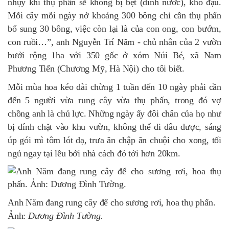
nhụy khi thụ phấn sẽ không bị bệt (dính nước), khó đậu.
Mỗi cây mỗi ngày nở khoảng 300 bông chỉ cần thụ phấn
bổ sung 30 bông, việc còn lại là của con ong, con bướm,
con ruồi…”, anh Nguyễn Trí Năm - chủ nhân của 2 vườn
bưởi rộng 1ha với 350 gốc ở xóm Núi Bé, xã Nam
Phương Tiến (Chương Mỹ, Hà Nội) cho tôi biết.
Mỗi mùa hoa kéo dài chừng 1 tuần đến 10 ngày phải cần
đến 5 người vừa rung cây vừa thụ phấn, trong đó vợ
chồng anh là chủ lực. Những ngày ấy đôi chân của họ như
bị dính chặt vào khu vườn, không thể đi đâu được, sáng
úp gói mì tôm lót dạ, trưa ăn chập ăn chuội cho xong, tối
ngủ ngay tại lều bởi nhà cách đó tới hơn 20km.
Anh Năm đang rung cây để cho sương rơi, hoa thụ phấn.
Ảnh:
Dương Đình Tường.