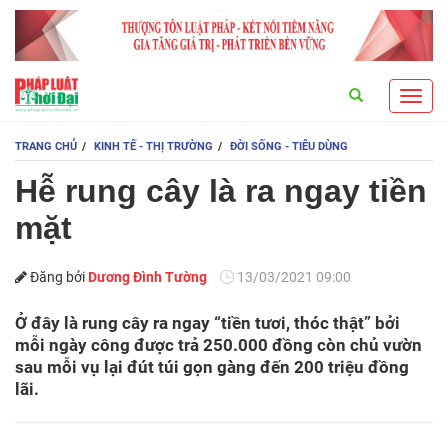
Search
Toggl
navig
TRANG CHỦ
KINH TẾ - THỊ TRƯỜNG
ĐỜI SỐNG - TIÊU DÙNG
Hễ rung cây là ra ngay tiền
mặt
Đăng bởi
Dương Đình Tường
13/03/2021 09:00
Ở đây là rung cây ra ngay “tiền tươi, thóc thật” bởi
mỗi ngày công được trả 250.000 đồng còn chủ vườn
sau mỗi vụ lại đút túi gọn gàng đến 200 triệu đồng
lãi.