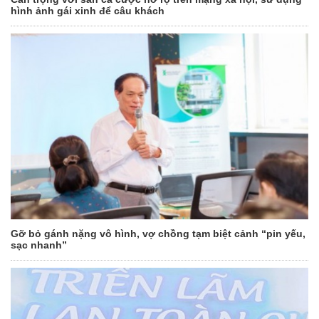
hình ảnh gái xinh để câu khách
Gỡ bỏ gánh nặng vô hình, vợ chồng tạm biệt cảnh “pin yếu,
sạc nhanh”