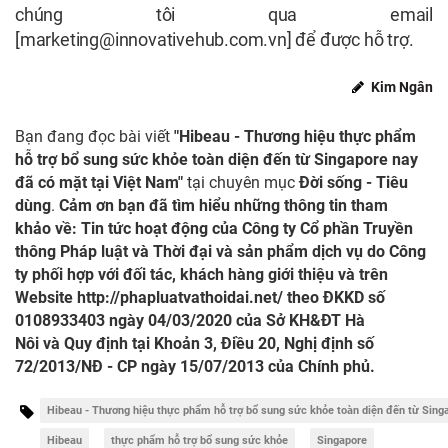
chúng tôi qua email
[
marketing@innovativehub.com.vn
] để được hỗ trợ.
Kim Ngân
Bạn đang đọc bài viết
"Hibeau - Thương hiệu thực phẩm
hỗ trợ bổ sung sức khỏe toàn diện đến từ Singapore nay
đã có mặt tại Việt Nam"
tại chuyên mục
Đời sống - Tiêu
dùng
.
Cảm ơn bạn đã tìm hiểu những thông tin tham
khảo về: Tin tức hoạt động của Công ty Cổ phần Truyền
thông Pháp luật và Thời đại và sản phẩm dịch vụ do Công
ty phối hợp với đối tác, khách hàng giới thiệu và trên
Website
http://phapluatvathoidai.net/
theo ĐKKD số
0108933403 ngày 04/03/2020 của Sở KH&ĐT Hà
Nôi và Quy định tại Khoản 3, Điều 20, Nghị định số
72/2013/NĐ - CP ngày 15/07/2013 của Chính phủ.
Hibeau - Thương hiệu thực phẩm hỗ trợ bổ sung sức khỏe toàn diện đến từ Sing
Hibeau
thực phẩm hỗ trợ bổ sung sức khỏe
Singapore