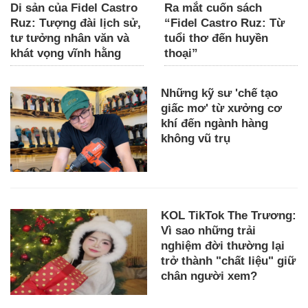
Di sản của Fidel Castro
Ra mắt cuốn sách
Ruz: Tượng đài lịch sử,
“Fidel Castro Ruz: Từ
tư tưởng nhân văn và
tuổi thơ đến huyền
khát vọng vĩnh hằng
thoại”
Những kỹ sư 'chế tạo
giấc mơ' từ xưởng cơ
khí đến ngành hàng
không vũ trụ
KOL TikTok The Trương:
Vì sao những trải
nghiệm đời thường lại
trở thành "chất liệu" giữ
chân người xem?