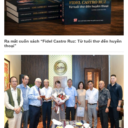
Ra mắt cuốn sách “Fidel Castro Ruz: Từ tuổi thơ đến huyền
thoại”