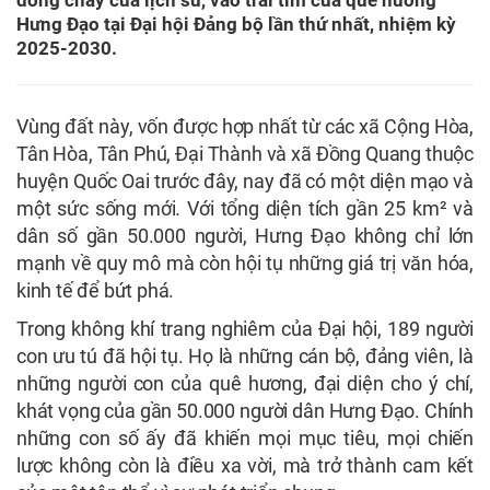
dòng chảy của lịch sử, vào trái tim của quê hương
Hưng Đạo tại Đại hội Đảng bộ lần thứ nhất, nhiệm kỳ
2025-2030.
Vùng đất này, vốn được hợp nhất từ các xã Cộng Hòa,
Tân Hòa, Tân Phú, Đại Thành và xã Đồng Quang thuộc
huyện Quốc Oai trước đây, nay đã có một diện mạo và
một sức sống mới. Với tổng diện tích gần 25 km² và
dân số gần 50.000 người, Hưng Đạo không chỉ lớn
mạnh về quy mô mà còn hội tụ những giá trị văn hóa,
kinh tế để bứt phá.
Trong không khí trang nghiêm của Đại hội, 189 người
con ưu tú đã hội tụ. Họ là những cán bộ, đảng viên, là
những người con của quê hương, đại diện cho ý chí,
khát vọng của gần 50.000 người dân Hưng Đạo. Chính
những con số ấy đã khiến mọi mục tiêu, mọi chiến
lược không còn là điều xa vời, mà trở thành cam kết