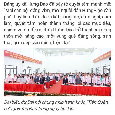
Đảng ủy xã Hưng Đạo đã bày tỏ quyết tâm mạnh mẽ:
"Mỗi cán bộ, đảng viên, mỗi người dân Hưng Đạo cần
phát huy tinh thần đoàn kết, sáng tạo, dám nghĩ, dám
làm, quyết tâm hoàn thành thắng lợi các mục tiêu,
nhiệm vụ đã đề ra, đưa Hưng Đạo trở thành xã nông
thôn mới nâng cao, một vùng quê đáng sống, sinh
thái, giàu đẹp, văn minh, hiện đại".
Đại biểu dự Đại hội chung nhịp hành khúc "Tiến Quân
ca" tại Hưng Đạo trong ngày hội lớn.