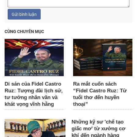
Gửi bình luận
CÙNG CHUYÊN MỤC
Di sản của Fidel Castro
Ra mắt cuốn sách
Ruz: Tượng đài lịch sử,
“Fidel Castro Ruz: Từ
tư tưởng nhân văn và
tuổi thơ đến huyền
khát vọng vĩnh hằng
thoại”
Những kỹ sư 'chế tạo
giấc mơ' từ xưởng cơ
khí đến ngành hàng