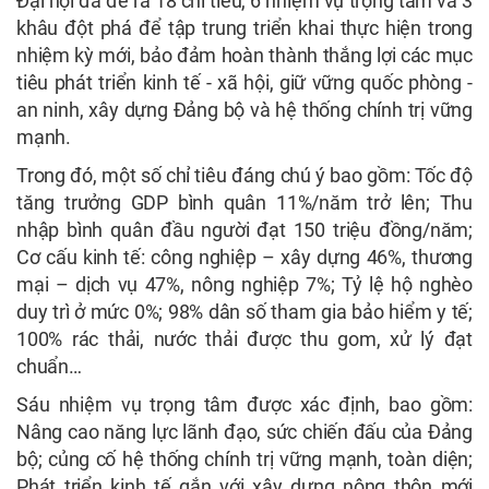
Đại hội đã đề ra 18 chỉ tiêu, 6 nhiệm vụ trọng tâm và 3
khâu đột phá để tập trung triển khai thực hiện trong
nhiệm kỳ mới, bảo đảm hoàn thành thắng lợi các mục
tiêu phát triển kinh tế - xã hội, giữ vững quốc phòng -
an ninh, xây dựng Đảng bộ và hệ thống chính trị vững
mạnh.
Trong đó, một số chỉ tiêu đáng chú ý bao gồm: Tốc độ
tăng trưởng GDP bình quân 11%/năm trở lên; Thu
nhập bình quân đầu người đạt 150 triệu đồng/năm;
Cơ cấu kinh tế: công nghiệp – xây dựng 46%, thương
mại – dịch vụ 47%, nông nghiệp 7%; Tỷ lệ hộ nghèo
duy trì ở mức 0%; 98% dân số tham gia bảo hiểm y tế;
100% rác thải, nước thải được thu gom, xử lý đạt
chuẩn…
Sáu nhiệm vụ trọng tâm được xác định, bao gồm:
Nâng cao năng lực lãnh đạo, sức chiến đấu của Đảng
bộ; củng cố hệ thống chính trị vững mạnh, toàn diện;
Phát triển kinh tế gắn với xây dựng nông thôn mới