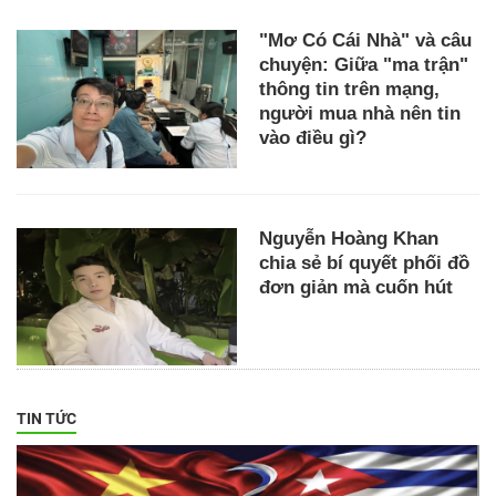
"Mơ Có Cái Nhà" và câu
chuyện: Giữa "ma trận"
thông tin trên mạng,
người mua nhà nên tin
vào điều gì?
Nguyễn Hoàng Khan
chia sẻ bí quyết phối đồ
đơn giản mà cuốn hút
TIN TỨC