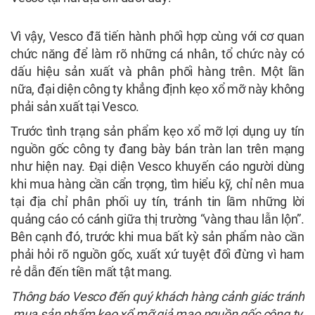
Vì vậy, Vesco đã tiến hành phối hợp cùng với cơ quan
chức năng để làm rõ những cá nhân, tổ chức này có
dấu hiệu sản xuất và phân phối hàng trên. Một lần
nữa, đại diện công ty khẳng định kẹo xổ mỡ này không
phải sản xuất tại Vesco.
Trước tình trạng sản phẩm kẹo xổ mỡ lợi dụng uy tín
nguồn gốc công ty đang bày bán tràn lan trên mạng
như hiện nay. Đại diện Vesco khuyến cáo người dùng
khi mua hàng cần cẩn trọng, tìm hiểu kỹ, chỉ nên mua
tại địa chỉ phân phối uy tín, tránh tin lầm những lời
quảng cáo có cánh giữa thị trường “vàng thau lẫn lộn”.
Bên cạnh đó, trước khi mua bất kỳ sản phẩm nào cần
phải hỏi rõ nguồn gốc, xuất xứ tuyệt đối đừng vì ham
rẻ dẫn đến tiền mất tật mang.
Thông báo Vesco đến quý khách hàng cảnh giác tránh
mua sản phẩm kẹo xổ mỡ giả mạo nguồn gốc công ty