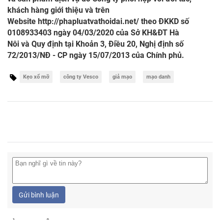
khách hàng giới thiệu và trên
Website
http://phapluatvathoidai.net/
theo ĐKKD số
0108933403 ngày 04/03/2020 của Sở KH&ĐT Hà
Nôi và Quy định tại Khoản 3, Điều 20, Nghị định số
72/2013/NĐ - CP ngày 15/07/2013 của Chính phủ.
Kẹo xổ mỡ
công ty Vesco
giả mạo
mạo danh
Gửi bình luận