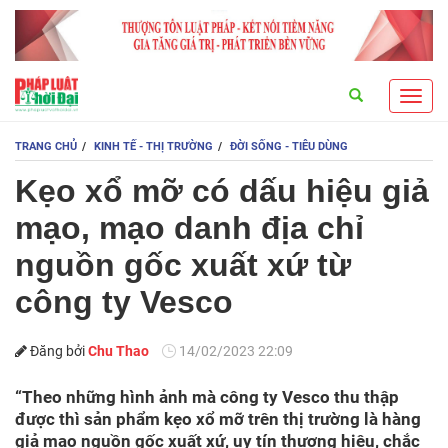
Search
Toggl
navig
TRANG CHỦ
KINH TẾ - THỊ TRƯỜNG
ĐỜI SỐNG - TIÊU DÙNG
Kẹo xổ mỡ có dấu hiệu giả
mạo, mạo danh địa chỉ
nguồn gốc xuất xứ từ
công ty Vesco
Đăng bởi
Chu Thao
14/02/2023 22:09
“Theo những hình ảnh mà công ty Vesco thu thập
được thì sản phẩm kẹo xổ mỡ trên thị trường là hàng
giả mạo nguồn gốc xuất xứ, uy tín thương hiệu, chắc