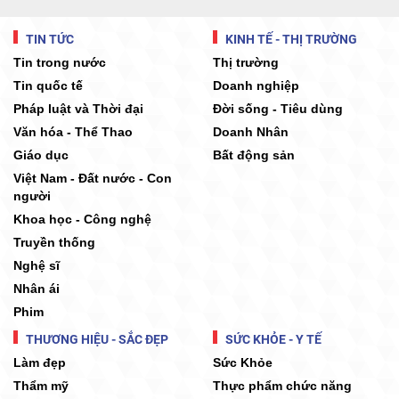
TIN TỨC
KINH TẾ - THỊ TRƯỜNG
Tin trong nước
Thị trường
Tin quốc tế
Doanh nghiệp
Pháp luật và Thời đại
Đời sống - Tiêu dùng
Văn hóa - Thể Thao
Doanh Nhân
Giáo dục
Bất động sản
Việt Nam - Đất nước - Con
người
Khoa học - Công nghệ
Truyền thống
Nghệ sĩ
Nhân ái
Phim
THƯƠNG HIỆU - SẮC ĐẸP
SỨC KHỎE - Y TẾ
Làm đẹp
Sức Khỏe
Thẩm mỹ
Thực phẩm chức năng