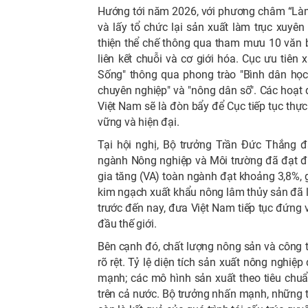
Hướng tới năm 2026, với phương châm “Làm 
và lấy tổ chức lại sản xuất làm trục xuyê
thiện thể chế thông qua tham mưu 10 văn
liên kết chuỗi và cơ giới hóa. Cục ưu tiên 
Sống" thông qua phong trào "Bình dân học
chuyên nghiệp" và "nông dân số". Các hoạ
Việt Nam sẽ là đòn bẩy để Cục tiếp tục thực 
vững và hiện đại.
Tại hội nghị, Bộ trưởng Trần Đức Thắng 
ngành Nông nghiệp và Môi trường đã đạt đư
gia tăng (VA) toàn ngành đạt khoảng 3,8%, 
kim ngạch xuất khẩu nông lâm thủy sản đã lầ
trước đến nay, đưa Việt Nam tiếp tục đứng
đầu thế giới.
Bên cạnh đó, chất lượng nông sản và công 
rõ rệt. Tỷ lệ diện tích sản xuất nông nghi
mạnh; các mô hình sản xuất theo tiêu chu
trên cả nước. Bộ trưởng nhấn mạnh, những 