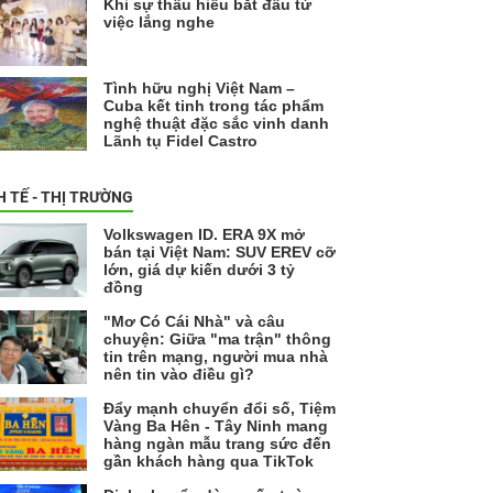
Khi sự thấu hiểu bắt đầu từ
việc lắng nghe
Tình hữu nghị Việt Nam –
Cuba kết tinh trong tác phẩm
nghệ thuật đặc sắc vinh danh
Lãnh tụ Fidel Castro
H TẾ - THỊ TRƯỜNG
Volkswagen ID. ERA 9X mở
bán tại Việt Nam: SUV EREV cỡ
lớn, giá dự kiến dưới 3 tỷ
đồng
"Mơ Có Cái Nhà" và câu
chuyện: Giữa "ma trận" thông
tin trên mạng, người mua nhà
nên tin vào điều gì?
Đẩy mạnh chuyển đổi số, Tiệm
Vàng Ba Hên - Tây Ninh mang
hàng ngàn mẫu trang sức đến
gần khách hàng qua TikTok