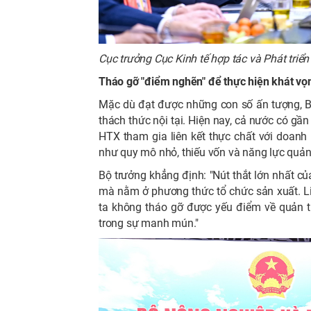
Cục trưởng Cục Kinh tế hợp tác và Phát triể
Tháo gỡ "điểm nghẽn" để thực hiện khát vọ
Mặc dù đạt được những con số ấn tượng, B
thách thức nội tại. Hiện nay, cả nước có g
HTX tham gia liên kết thực chất với doanh
như quy mô nhỏ, thiếu vốn và năng lực quản 
Bộ trưởng khẳng định: "Nút thắt lớn nhất c
mà nằm ở phương thức tổ chức sản xuất. L
ta không tháo gỡ được yếu điểm về quản t
trong sự manh mún."