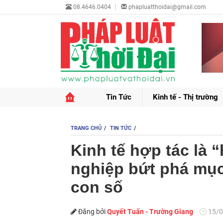
08.4646.0404
phapluatthoidai@gmail.com
Tin Tức
Kinh tế - Thị trường
TRANG CHỦ
TIN TỨC
Kinh tế hợp tác là
nghiệp bứt phá mục
con số
Đăng bởi
Quyết Tuấn - Trường Giang
15/0