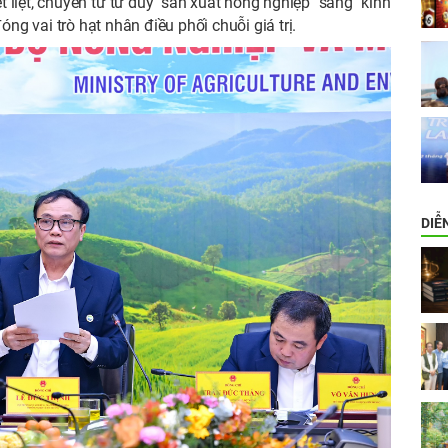
ết liệt, chuyển từ tư duy "sản xuất nông nghiệp" sang "kinh
ng vai trò hạt nhân điều phối chuỗi giá trị.
DIỄ