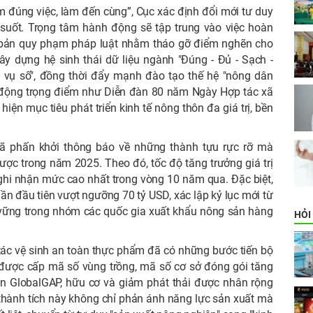
đúng việc, làm đến cùng”, Cục xác định đổi mới tư duy
n suốt. Trọng tâm hành động sẽ tập trung vào việc hoàn
 bản quy phạm pháp luật nhằm tháo gỡ điểm nghẽn cho
xây dựng hệ sinh thái dữ liệu ngành "Đúng - Đủ - Sạch -
 vụ số", đồng thời đẩy mạnh đào tạo thế hệ "nông dân
t động trọng điểm như Diễn đàn 80 năm Ngày Hợp tác xã
hiện mục tiêu phát triển kinh tế nông thôn đa giá trị, bền
đã phấn khởi thông báo về những thành tựu rực rỡ mà
ợc trong năm 2025. Theo đó, tốc độ tăng trưởng giá trị
ghi nhận mức cao nhất trong vòng 10 năm qua. Đặc biệt,
n đầu tiên vượt ngưỡng 70 tỷ USD, xác lập kỷ lục mới từ
 vững trong nhóm các quốc gia xuất khẩu nông sản hàng
HỎI
tác vệ sinh an toàn thực phẩm đã có những bước tiến bộ
ệp được cấp mã số vùng trồng, mã số cơ sở đóng gói tăng
ẩn GlobalGAP, hữu cơ và giảm phát thải được nhân rộng
thành tích này không chỉ phản ánh năng lực sản xuất mà