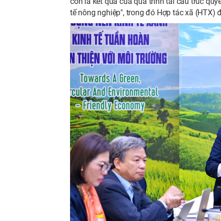
còn là kết quả của quá trình tái cấu trúc quy
tế nông nghiệp", trong đó Hợp tác xã (HTX) đó