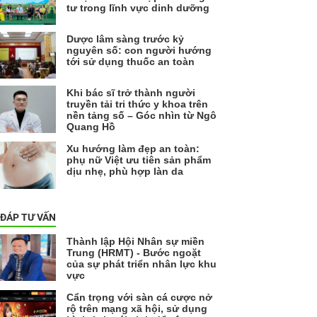
tư trong lĩnh vực dinh dưỡng
Dược lâm sàng trước kỷ
nguyên số: con người hướng
tới sử dụng thuốc an toàn
Khi bác sĩ trở thành người
truyền tải tri thức y khoa trên
nền tảng số – Góc nhìn từ Ngô
Quang Hồ
Xu hướng làm đẹp an toàn:
phụ nữ Việt ưu tiên sản phẩm
dịu nhẹ, phù hợp làn da
 ĐÁP TƯ VẤN
Thành lập Hội Nhân sự miền
Trung (HRMT) - Bước ngoặt
của sự phát triển nhân lực khu
vực
Cẩn trọng với sàn cá cược nở
rộ trên mạng xã hội, sử dụng