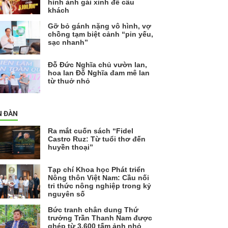
hình ảnh gái xinh để câu
khách
Gỡ bỏ gánh nặng vô hình, vợ
chồng tạm biệt cảnh “pin yếu,
sạc nhanh”
Đỗ Đức Nghĩa chủ vườn lan,
hoa lan Đỗ Nghĩa đam mê lan
từ thuở nhỏ
N ĐÀN
Ra mắt cuốn sách “Fidel
Castro Ruz: Từ tuổi thơ đến
huyền thoại”
Tạp chí Khoa học Phát triển
Nông thôn Việt Nam: Cầu nối
tri thức nông nghiệp trong kỷ
nguyên số
Bức tranh chân dung Thứ
trưởng Trần Thanh Nam được
ghép từ 3.600 tấm ảnh nhỏ