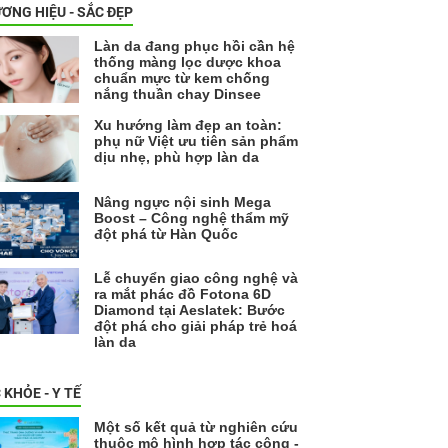
ƠNG HIỆU - SẮC ĐẸP
Làn da đang phục hồi cần hệ
thống màng lọc dược khoa
chuẩn mực từ kem chống
nắng thuần chay Dinsee
Xu hướng làm đẹp an toàn:
phụ nữ Việt ưu tiên sản phẩm
dịu nhẹ, phù hợp làn da
Nâng ngực nội sinh Mega
Boost – Công nghệ thẩm mỹ
đột phá từ Hàn Quốc
Lễ chuyển giao công nghệ và
ra mắt phác đồ Fotona 6D
Diamond tại Aeslatek: Bước
đột phá cho giải pháp trẻ hoá
làn da
 KHỎE - Y TẾ
Một số kết quả từ nghiên cứu
thuộc mô hình hợp tác công -