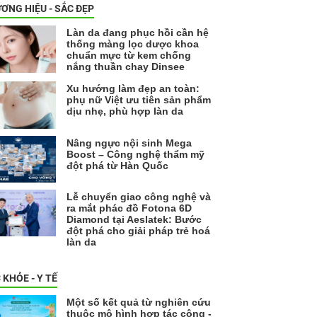
ƠNG HIỆU - SẮC ĐẸP
Làn da đang phục hồi cần hệ
thống màng lọc dược khoa
chuẩn mực từ kem chống
nắng thuần chay Dinsee
Xu hướng làm đẹp an toàn:
phụ nữ Việt ưu tiên sản phẩm
dịu nhẹ, phù hợp làn da
Nâng ngực nội sinh Mega
Boost – Công nghệ thẩm mỹ
đột phá từ Hàn Quốc
Lễ chuyển giao công nghệ và
ra mắt phác đồ Fotona 6D
Diamond tại Aeslatek: Bước
đột phá cho giải pháp trẻ hoá
làn da
 KHỎE - Y TẾ
Một số kết quả từ nghiên cứu
thuộc mô hình hợp tác công -