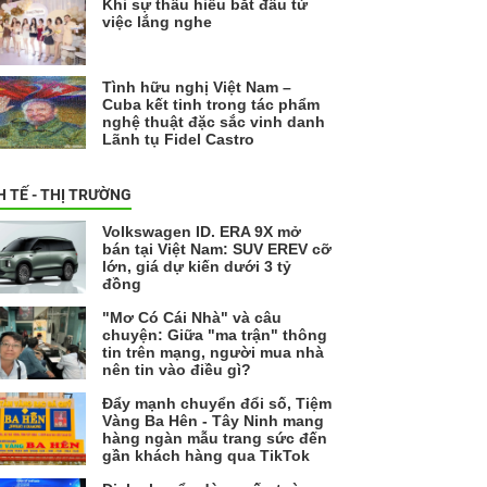
Khi sự thấu hiểu bắt đầu từ
việc lắng nghe
Tình hữu nghị Việt Nam –
Cuba kết tinh trong tác phẩm
nghệ thuật đặc sắc vinh danh
Lãnh tụ Fidel Castro
H TẾ - THỊ TRƯỜNG
Volkswagen ID. ERA 9X mở
bán tại Việt Nam: SUV EREV cỡ
lớn, giá dự kiến dưới 3 tỷ
đồng
"Mơ Có Cái Nhà" và câu
chuyện: Giữa "ma trận" thông
tin trên mạng, người mua nhà
nên tin vào điều gì?
Đẩy mạnh chuyển đổi số, Tiệm
Vàng Ba Hên - Tây Ninh mang
hàng ngàn mẫu trang sức đến
gần khách hàng qua TikTok