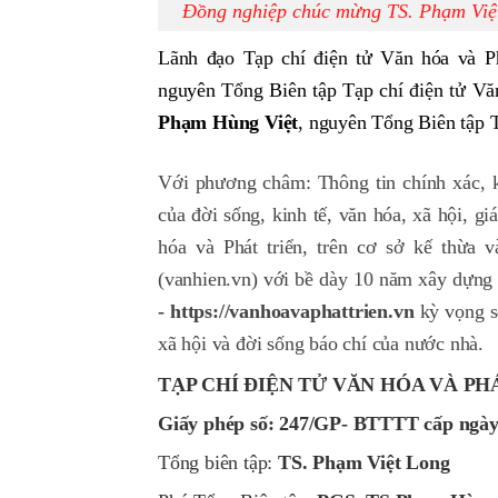
Đồng nghiệp chúc mừng TS. Phạm Việt 
Lãnh đạo Tạp chí điện tử Văn hóa và Ph
nguyên Tổng Biên tập Tạp chí điện tử Vă
Phạm Hùng Việt
, nguyên Tổng Biên tập 
Với phương châm: Thông tin chính xác, kh
của đời sống, kinh tế, văn hóa, xã hội, 
hóa và Phát triển, trên cơ sở kế thừa 
(vanhien.vn) với bề dày 10 năm xây dựng 
-
https://vanhoavaphattrien.vn
kỳ vọng s
xã hội và đời sống báo chí của nước nhà.
TẠP CHÍ ĐIỆN TỬ VĂN HÓA VÀ PH
Giấy phép số: 247/GP- BTTTT cấp ngà
Tổng biên tập:
TS. Phạm Việt Long