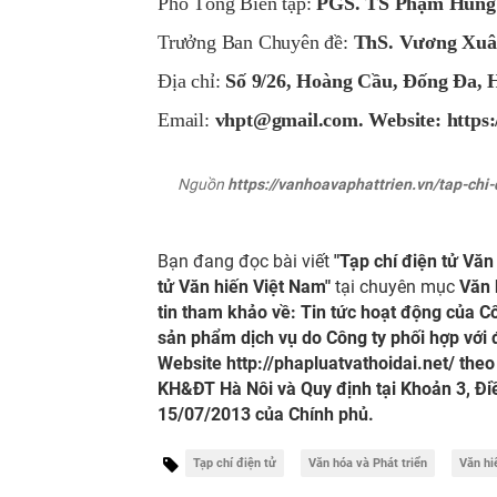
Phó Tổng Biên tập:
PGS. TS Phạm Hùng 
Trưởng Ban Chuyên đề:
ThS. Vương Xuâ
Địa chỉ:
Số 9/26, Hoàng Cầu, Đống Đa, H
Email:
vhpt@g
mail.com. Website:
https
Nguồn
https://vanhoavaphattrien.vn/tap-chi-
Bạn đang đọc bài viết
"Tạp chí điện tử Văn
tử Văn hiến Việt Nam"
tại chuyên mục
Văn 
tin tham khảo về: Tin tức hoạt động của C
sản phẩm dịch vụ do Công ty phối hợp với đ
Website
http://phapluatvathoidai.net/
theo
KH&ĐT Hà Nôi và Quy định tại Khoản 3, Đi
15/07/2013 của Chính phủ.
Tạp chí điện tử
Văn hóa và Phát triển
Văn hi