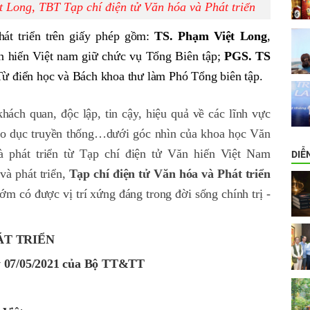
Long, TBT Tạp chí điện tử Văn hóa và Phát triển
át triển trên giấy phép gồm:
TS. Phạm Việt Long
,
n hiến Việt nam giữ chức vụ Tổng Biên tập;
PGS. TS
Từ điển học và Bách khoa thư làm Phó Tổng biên tập.
ách quan, độc lập, tin cậy, hiệu quả về các lĩnh vực
giáo dục truyền thống…dưới góc nhìn của khoa học Văn
và phát triển từ Tạp chí điện tử Văn hiến Việt Nam
DIỄ
và phát triển,
Tạp chí điện tử Văn hóa và Phát triển
ớm có được vị trí xứng đáng trong đời sống chính trị -
ÁT TRIỂN
y 07/05/2021 của Bộ TT&TT