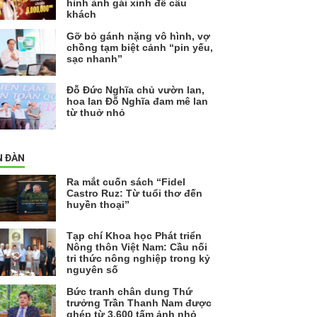
hình ảnh gái xinh để câu
khách
Gỡ bỏ gánh nặng vô hình, vợ
chồng tạm biệt cảnh “pin yếu,
sạc nhanh”
Đỗ Đức Nghĩa chủ vườn lan,
hoa lan Đỗ Nghĩa đam mê lan
từ thuở nhỏ
N ĐÀN
Ra mắt cuốn sách “Fidel
Castro Ruz: Từ tuổi thơ đến
huyền thoại”
Tạp chí Khoa học Phát triển
Nông thôn Việt Nam: Cầu nối
tri thức nông nghiệp trong kỷ
nguyên số
Bức tranh chân dung Thứ
trưởng Trần Thanh Nam được
ghép từ 3.600 tấm ảnh nhỏ