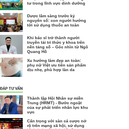
tư trong lĩnh vực dinh dưỡng
Dược lâm sàng trước kỷ
nguyên số: con người hướng
tới sử dụng thuốc an toàn
Khi bác sĩ trở thành người
truyền tải tri thức y khoa trên
nền tảng số – Góc nhìn từ Ngô
Quang Hồ
Xu hướng làm đẹp an toàn:
phụ nữ Việt ưu tiên sản phẩm
dịu nhẹ, phù hợp làn da
 ĐÁP TƯ VẤN
Thành lập Hội Nhân sự miền
Trung (HRMT) - Bước ngoặt
của sự phát triển nhân lực khu
vực
Cẩn trọng với sàn cá cược nở
rộ trên mạng xã hội, sử dụng