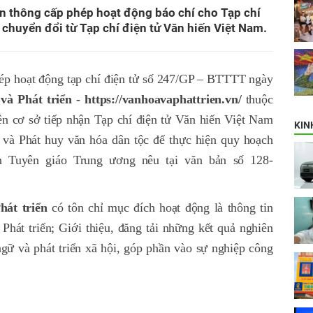
n thông cấp phép hoạt động báo chí cho Tạp chí
ở chuyển đổi từ Tạp chí điện tử Văn hiến Việt Nam.
hép hoạt động tạp chí điện tử số 247/GP – BTTTT ngày
và Phát triển -
https://vanhoavaphattrien.vn/
thuộc
ên cơ sở tiếp nhận Tạp chí điện tử Văn hiến Việt Nam
KIN
 và Phát huy văn hóa dân tộc để thực hiện quy hoạch
an Tuyên giáo Trung ương nêu tại văn bản số 128-
hát triển
có tôn chỉ mục đích hoạt động là thông tin
hát triển; Giới thiệu, đăng tải những kết quả nghiên
gữ và phát triển xã hội, góp phần vào sự nghiệp công