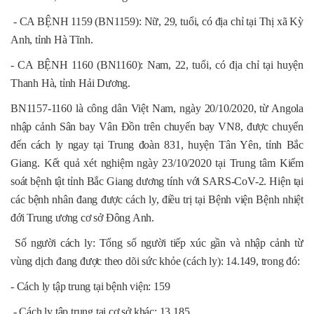
- CA BỆNH 1159 (BN1159): Nữ, 29, tuổi, có địa chỉ tại Thị xã Kỳ
Anh, tỉnh Hà Tĩnh.
- CA BỆNH 1160 (BN1160): Nam, 22, tuổi, có địa chỉ tại huyện
Thanh Hà, tỉnh Hải Dương.
BN1157-1160 là công dân Việt Nam, ngày 20/10/2020, từ Angola
nhập cảnh Sân bay Vân Đồn trên chuyến bay VN8, được chuyển
đến cách ly ngay tại Trung đoàn 831, huyện Tân Yên, tỉnh Bắc
Giang. Kết quả xét nghiệm ngày 23/10/2020 tại Trung tâm Kiểm
soát bệnh tật tỉnh Bắc Giang dương tính với SARS-CoV-2. Hiện tại
các bệnh nhân đang được cách ly, điều trị tại Bệnh viện Bệnh nhiệt
đới Trung ương cơ sở Đông Anh.
Số người cách ly: Tổng số người tiếp xúc gần và nhập cảnh từ
vùng dịch đang được theo dõi sức khỏe (cách ly): 14.149, trong đó:
- Cách ly tập trung tại bệnh viện: 159
- Cách ly tập trung tại cơ sở khác: 13.185