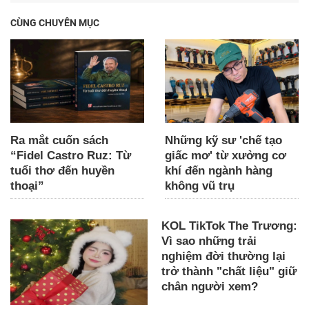
CÙNG CHUYÊN MỤC
Ra mắt cuốn sách
Những kỹ sư 'chế tạo
“Fidel Castro Ruz: Từ
giấc mơ' từ xưởng cơ
tuổi thơ đến huyền
khí đến ngành hàng
thoại”
không vũ trụ
KOL TikTok The Trương:
Vì sao những trải
nghiệm đời thường lại
trở thành "chất liệu" giữ
chân người xem?